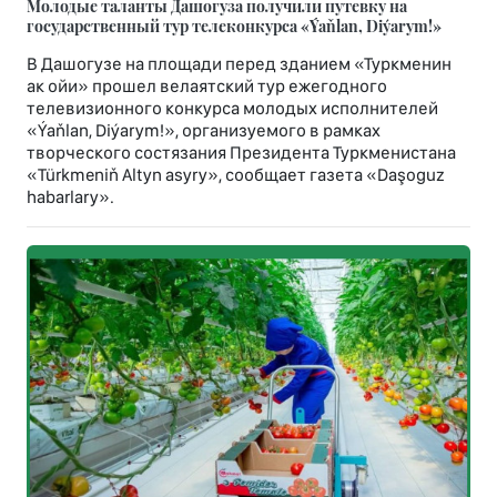
Молодые таланты Дашогуза получили путевку на
государственный тур телеконкурса «Ýaňlan, Diýarym!»
В Дашогузе на площади перед зданием «Туркменин
ак ойи» прошел велаятский тур ежегодного
телевизионного конкурса молодых исполнителей
«Ýaňlan, Diýarym!», организуемого в рамках
творческого состязания Президента Туркменистана
«Türkmeniň Altyn asyry», сообщает газета «Daşoguz
habarlary».