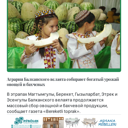
Аграрии Балканского велаята собирают богатый урожай
овощей и бахчевых
В этрапах Магтымгулы, Берекет, Гызыларбат, Этрек и
Эсенгулы Балканского велаята продолжается
массовый сбор овощной и бахчевой продукции,
сообщает газета «Bereketli toprak».