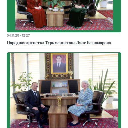
04.11.25 - 12:27
Народная артистка Туркменистана Ляле Бегназарова