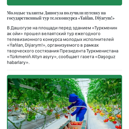
Молодые таланты Дашогуза получили путевку на
государственный тур телеконкурса «Ýaňlan, Diýarym!»
В Дашогузе на площади перед зданием «Туркменин
ак ойи» прошел велаятский тур ежегодного
телевизионного конкурса молодых исполнителей
«Ýaňlan, Diýarym!», организуемого в рамках
творческого состязания Президента Туркменистана
«Türkmeniň Altyn asyry», сообщает газета «Daşoguz
habarlary».