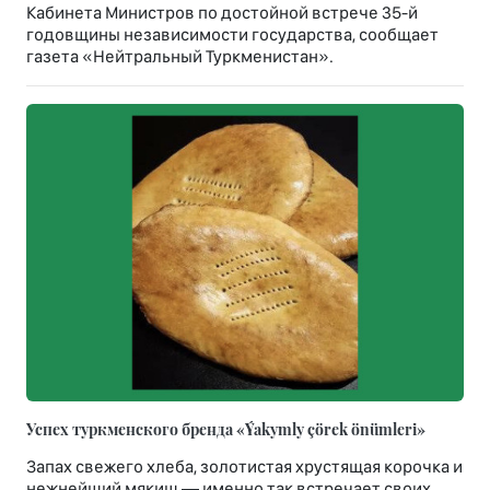
Кабинета Министров по достойной встрече 35-й
годовщины независимости государства, сообщает
газета «Нейтральный Туркменистан».
Успех туркменского бренда «Ýakymly çörek önümleri»
Запах свежего хлеба, золотистая хрустящая корочка и
нежнейший мякиш — именно так встречает своих