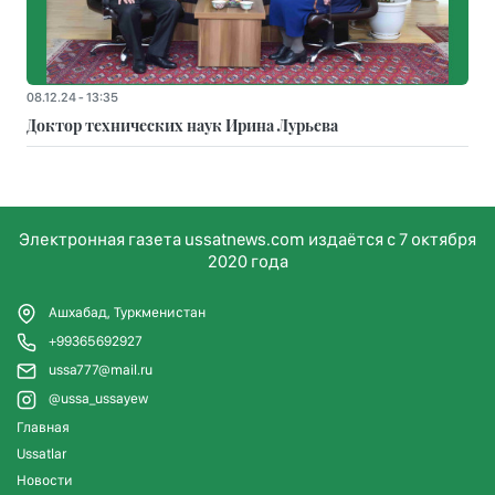
08.12.24 - 13:35
Доктор технических наук Ирина Лурьева
Электронная газета ussatnews.com издаётся с 7 октября
2020 года
Ашхабад, Туркменистан
+99365692927
ussa777@mail.ru
@ussa_ussayew
Главная
Ussatlar
Новости