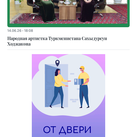
14.06.26 - 18:08
Народная артистка Туркменистана Сахыдурсун
Ходжакова