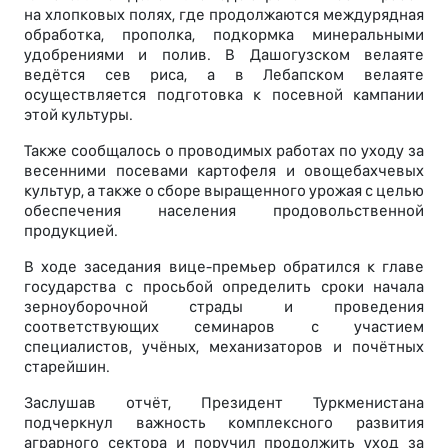
на хлопковых полях, где продолжаются междурядная
обработка, прополка, подкормка минеральными
удобрениями и полив. В Дашогузском велаяте
ведётся сев риса, а в Лебапском велаяте
осуществляется подготовка к посевной кампании
этой культуры.
Также сообщалось о проводимых работах по уходу за
весенними посевами картофеля и овощебахчевых
культур, а также о сборе выращенного урожая с целью
обеспечения населения продовольственной
продукцией.
В ходе заседания вице-премьер обратился к главе
государства с просьбой определить сроки начала
зерноуборочной страды и проведения
соответствующих семинаров с участием
специалистов, учёных, механизаторов и почётных
старейшин.
Заслушав отчёт, Президент Туркменистана
подчеркнул важность комплексного развития
аграрного сектора и поручил продолжить уход за