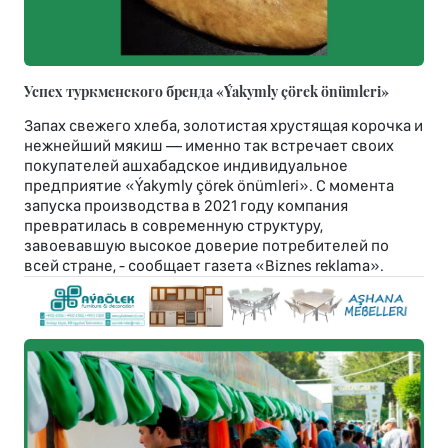
Успех туркменского бренда «Ýakymly çörek önümleri»
Запах свежего хлеба, золотистая хрустящая корочка и
нежнейший мякиш — именно так встречает своих
покупателей ашхабадское индивидуальное
предприятие «Ýakymly çörek önümleri». С момента
запуска производства в 2021 году компания
превратилась в современную структуру,
завоевавшую высокое доверие потребителей по
всей стране, - сообщает газета «Biznes reklama».