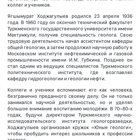
коллег и учеников.
Ягшымурат Ходжагулыев родился 23 апреля 1936
года. В 1960 году он окончил технический факультет
Туркменского государственного университета имени
Махтумкули, получив специальность геолога. Свою
трудовую деятельность начал ассистентом кафедры
общей геологии, а затем продолжил научную работу в
Московском институте нефтехимической и газовой
промышленности имени И.М. Губкина. Позднее он
стал одним из ведущих специалистов Туркменского
политехнического института, где возглавлял
кафедру гидрогеологии и геологии нефти.
Коллеги и ученики вспоминают его как человека,
безгранично преданного своему делу. Он не только
занимался научной деятельностью, но и уделял
большое внимание воспитанию молодёжи. В 70–80-х
годах, будучи директором Туркменского научно-
исследовательского института геологоразведки,
Ходжагулыев организовал кружок «Юные геологи»,
чтобы пробудить интерес школьников к профессии
геолога.