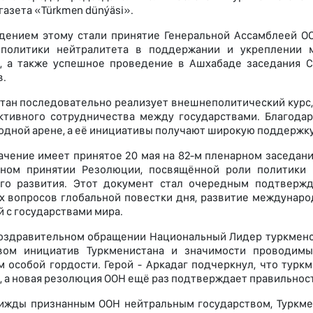
газета «Türkmen dünýäsi».
ением этому стали принятие Генеральной Ассамблеей О
 политики нейтралитета в поддержании и укреплении м
, а также успешное проведение в Ашхабаде заседания 
в.
тан последовательно реализует внешнеполитический курс,
ктивного сотрудничества между государствами. Благодар
дной арене, а её инициативы получают широкую поддержку
ачение имеет принятое 20 мая на 82-м пленарном заседан
сном принятии Резолюции, посвящённой роли политики 
ого развития. Этот документ стал очередным подтверж
х вопросов глобальной повестки дня, развитие междунар
 с государствами мира.
оздравительном обращении Национальный Лидер туркменс
вом инициатив Туркменистана и значимости проводимы
 особой гордости. Герой - Аркадаг подчеркнул, что турк
, а новая резолюция ООН ещё раз подтверждает правильност
ижды признанным ООН нейтральным государством, Туркм