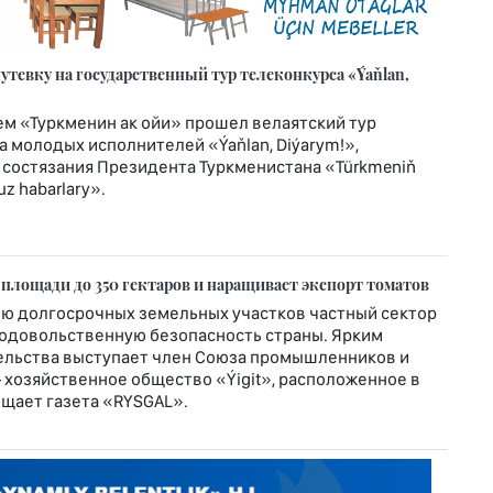
тевку на государственный тур телеконкурса «Ýaňlan,
м «Туркменин ак ойи» прошел велаятский тур
 молодых исполнителей «Ýaňlan, Diýarym!»,
 состязания Президента Туркменистана «Türkmeniň
z habarlary».
 площади до 350 гектаров и наращивает экспорт томатов
ю долгосрочных земельных участков частный сектор
родовольственную безопасность страны. Ярким
льства выступает член Союза промышленников и
хозяйственное общество «Ýigit», расположенное в
общает газета «RYSGAL».