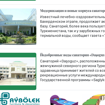
Модернизация и новые корпуса санато
Известный лечебно-оздоровительны
Бахерденском этрапе, продолжает а
базу. Санаторий, более века пользу
Туркменистана, так и у зарубежных 
термальной воды, сообщает газета «
Йодобромные воды санатория «Daşoguz»
Санаторий «Daşoguz», расположенны
жемчужиной северного региона Туркм
здравница принимает жителей со все
рекреационные услуги международно
Государственной программы «Saglyk