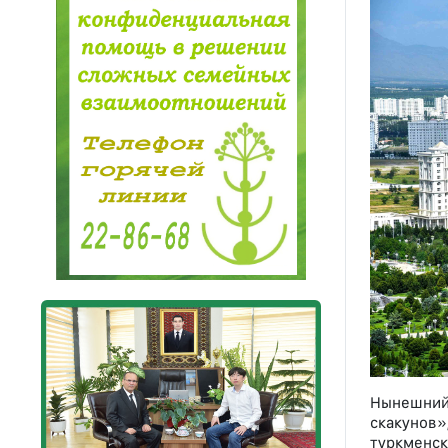
Нынешний 
скакунов
туркменск