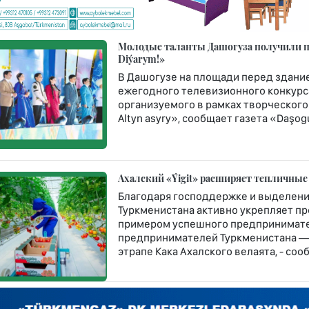
Молодые таланты Дашогуза получили пу
Diýarym!»
В Дашогузе на площади перед здание
ежегодного телевизионного конкурса
организуемого в рамках творческого
Altyn asyry», сообщает газета «Daşogu
Ахалский «Ýigit» расширяет тепличные
Благодаря господдержке и выделени
Туркменистана активно укрепляет п
примером успешного предпринимате
предпринимателей Туркменистана — 
этрапе Кака Ахалского велаята, - со