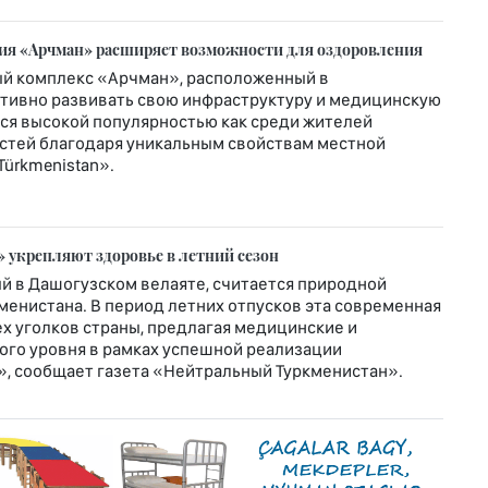
рия «Арчман» расширяет возможности для оздоровления
й комплекс «Арчман», расположенный в
ктивно развивать свою инфраструктуру и медицинскую
ется высокой популярностью как среди жителей
гостей благодаря уникальным свойствам местной
Türkmenistan».
 укрепляют здоровье в летний сезон
й в Дашогузском велаяте, считается природной
енистана. В период летних отпусков эта современная
х уголков страны, предлагая медицинские и
го уровня в рамках успешной реализации
», сообщает газета «Нейтральный Туркменистан».