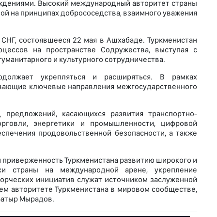
еждениями. Высокий международный авторитет страны
ой на принципах добрососедства, взаимного уважения
СНГ, состоявшееся 22 мая в Ашхабаде. Туркменистан
оцессов на пространстве Содружества, выступая с
гуманитарного и культурного сотрудничества.
одолжает укрепляться и расширяться. В рамках
ывающие ключевые направления межгосударственного
 предложений, касающихся развития транспортно-
орговли, энергетики и промышленности, цифровой
спечения продовольственной безопасности, а также
ли приверженность Туркменистана развитию широкого и
ехи страны на международной арене, укрепление
орческих инициатив служат источником заслуженной
ем авторитете Туркменистана в мировом сообществе,
Батыр Мырадов.