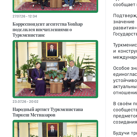
сообщает 
Подтвержд
27.07.26 - 12:34
значение
Корреспондент агентства Yonhap
развития»
поделился впечатлениями о
Государст
Туркменистане
Туркменис
и констру
междунаро
Особое зн
единогла
устойчив
актуальны
отношений
23.07.26 - 20:02
В своём п
Народный артист Туркменистана
сообщест
Тиркеш Мeтназаров
предметом
созидания
Будучи тр