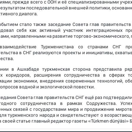
иями, прежде всего с ООН и её специализированными учр
результатом последовательной внешней политики, основанн
ктивного диалога.
бытием стало также заседание Совета глав правительств 
ндовал себя как активный участник интеграционных пр
ами, направленными на развитие торгово-экономического, 
взаимодействие Туркменистана со странами СНГ пр
ельства в СНГ реализуются проекты и инициативы, охват
ества.
ании в Ашхабаде туркменская сторона представила ряд
ых коридоров, расширения сотрудничества в сферах т
ации экономики, внедрения современных технологий, обе
опросов водной и экологической повестки.
аседания Совета глав правительств СНГ ещё раз подтверди
годного сотрудничества в рамках Содружества. Усп
нных связей с государствами мира и продвижение миротв
для туркменского народа и свидетельствуют о возрастающ
в своей статье главный редактор газеты «Türkmen dünýäsi» 