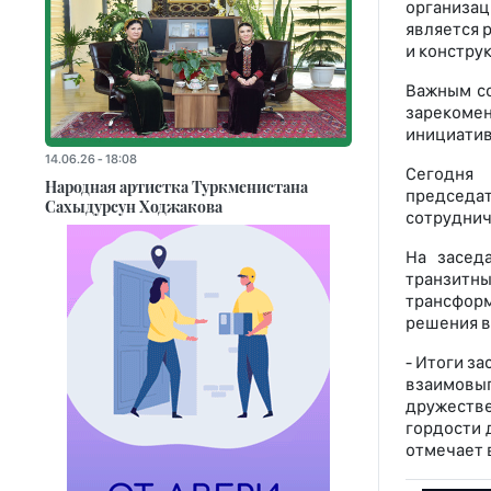
организац
является 
и констру
Важным со
зарекоме
инициатив
14.06.26 - 18:08
Сегодня 
Народная артистка Туркменистана
председат
Сахыдурсун Ходжакова
сотруднич
На засед
транзитн
трансформ
решения в
- Итоги з
взаимовы
дружестве
гордости 
отмечает 