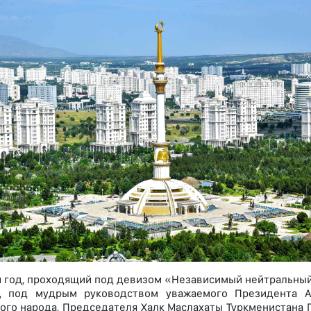
год, проходящий под девизом «Независимый нейтральный
», под мудрым руководством уважаемого Президента А
ого народа, Председателя Халк Маслахаты Туркменистана Г