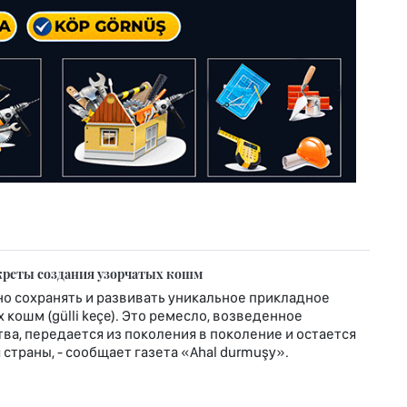
креты создания узорчатых кошм
о сохранять и развивать уникальное прикладное
кошм (gülli keçe). Это ремесло, возведенное
ва, передается из поколения в поколение и остается
страны, - сообщает газета «Ahal durmuşy».