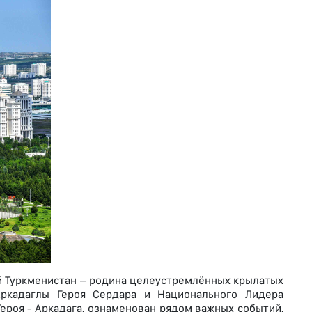
 Туркменистан – родина целеустремлённых крылатых
ркадаглы Героя Сердара и Национального Лидера
ероя - Аркадага, ознаменован рядом важных событий,