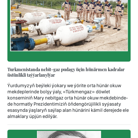
Turkmenistanda nebit-gaz pudagy üçin hünärmen kadralar
üstünlikli taýýarlanylýar
Ýurdumyzyň beýleki ýokary we ýörite orta hünär okuw
mekdeplerinde bolşy ýaly, «Türkmengaz» döwlet
konserniniň Mary nebitgaz orta hünär okuw mekdebinde-
de hormatly Prezidentimiziň öňdengörüjilikli syýasaty
esasynda ýaşlaryň saýlap alan hünärini kämil derejede ele
almaklary üpjün edilýär.