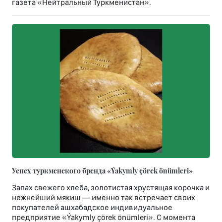
газета «Нейтральный Туркменистан».
Успех туркменского бренда «Ýakymly çörek önümleri»
Запах свежего хлеба, золотистая хрустящая корочка и
нежнейший мякиш — именно так встречает своих
покупателей ашхабадское индивидуальное
предприятие «Ýakymly çörek önümleri». С момента