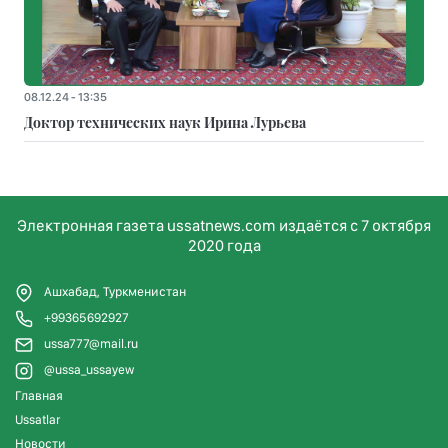
08.12.24 - 13:35
Доктор технических наук Ирина Лурьева
Электронная газета ussatnews.com издаётся с 7 октября
2020 года
Ашхабад, Туркменистан
+99365692927
ussa777@mail.ru
@ussa_ussayew
Главная
Ussatlar
Новости