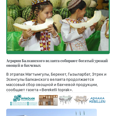
Аграрии Балканского велаята собирают богатый урожай
овощей и бахчевых
В этрапах Магтымгулы, Берекет, Гызыларбат, Этрек и
Эсенгулы Балканского велаята продолжается
массовый сбор овощной и бахчевой продукции,
сообщает газета «Bereketli toprak».