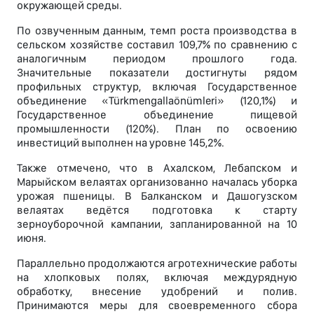
окружающей среды.
По озвученным данным, темп роста производства в
сельском хозяйстве составил 109,7% по сравнению с
аналогичным периодом прошлого года.
Значительные показатели достигнуты рядом
профильных структур, включая Государственное
объединение «Türkmengallaönümleri» (120,1%) и
Государственное объединение пищевой
промышленности (120%). План по освоению
инвестиций выполнен на уровне 145,2%.
Также отмечено, что в Ахалском, Лебапском и
Марыйском велаятах организованно началась уборка
урожая пшеницы. В Балканском и Дашогузском
велаятах ведётся подготовка к старту
зерноуборочной кампании, запланированной на 10
июня.
Параллельно продолжаются агротехнические работы
на хлопковых полях, включая междурядную
обработку, внесение удобрений и полив.
Принимаются меры для своевременного сбора