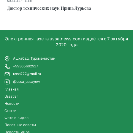
08.12.24 - 13:35
Доктор технических наук Ирина Лурьева
Электронная газета ussatnews.com издаётся с 7 октября
2020 года
Ашхабад, Туркменистан
+99365692927
ussa777@mail.ru
@ussa_ussayew
Главная
Ussatlar
Новости
Статьи
Фото и видео
Полезные советы
Новости мира