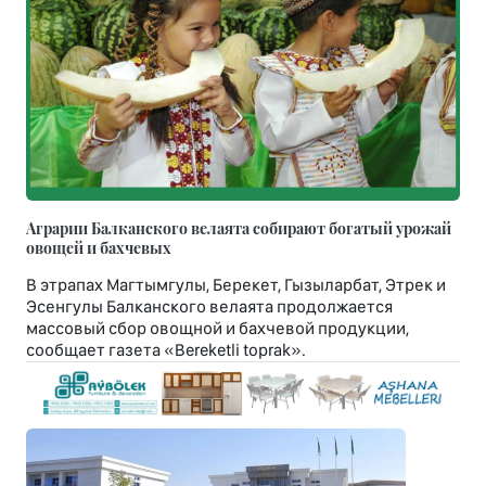
Аграрии Балканского велаята собирают богатый урожай
овощей и бахчевых
В этрапах Магтымгулы, Берекет, Гызыларбат, Этрек и
Эсенгулы Балканского велаята продолжается
массовый сбор овощной и бахчевой продукции,
сообщает газета «Bereketli toprak».