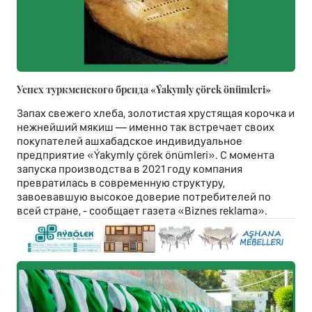
Успех туркменского бренда «Ýakymly çörek önümleri»
Запах свежего хлеба, золотистая хрустящая корочка и
нежнейший мякиш — именно так встречает своих
покупателей ашхабадское индивидуальное
предприятие «Ýakymly çörek önümleri». С момента
запуска производства в 2021 году компания
превратилась в современную структуру,
завоевавшую высокое доверие потребителей по
всей стране, - сообщает газета «Biznes reklama».