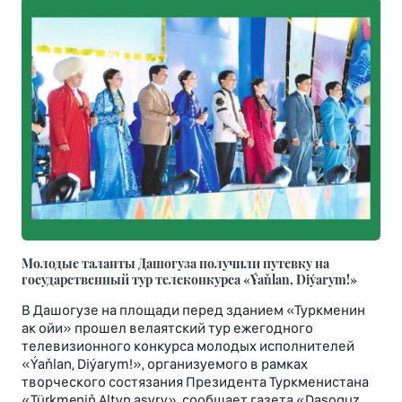
Молодые таланты Дашогуза получили путевку на
государственный тур телеконкурса «Ýaňlan, Diýarym!»
В Дашогузе на площади перед зданием «Туркменин
ак ойи» прошел велаятский тур ежегодного
телевизионного конкурса молодых исполнителей
«Ýaňlan, Diýarym!», организуемого в рамках
творческого состязания Президента Туркменистана
«Türkmeniň Altyn asyry», сообщает газета «Daşoguz