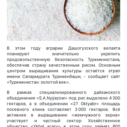
В этом году аграрии Дашогузского велаята
планируют значительно укрепить
продовольственную безопасность Туркменистана,
обеспечив страну качественным рисом. Основным
центром выращивания культуры остаётся этрап
имени Сапармурата Туркменбаши, - сообщает сайт
«Туркменистан: золотой век».
В рамках специализированного дайханского
объединения «S.А.Nyýazow» под рис выделено 4 300
гектаров, а в объединении «27 Oktyabr» площадь
посевного клина составляет 3 000 гектаров. Всё
активнее в выращивании «жемчужного зерна»
участвует и частный сектор: Хозяйственное
общество «Ykbal açary» в этом году займёт 800