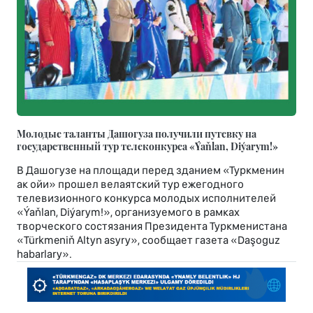
Молодые таланты Дашогуза получили путевку на
государственный тур телеконкурса «Ýaňlan, Diýarym!»
В Дашогузе на площади перед зданием «Туркменин
ак ойи» прошел велаятский тур ежегодного
телевизионного конкурса молодых исполнителей
«Ýaňlan, Diýarym!», организуемого в рамках
творческого состязания Президента Туркменистана
«Türkmeniň Altyn asyry», сообщает газета «Daşoguz
habarlary».