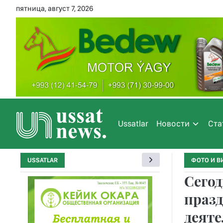
пятница, август 7, 2026
Ussatlar
Новости
Ста
USSATLAR
ФОТО И В
Сегод
празд
деят