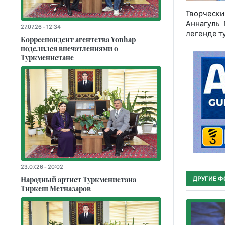
Творчески
Аннагуль
27.07.26 - 12:34
легенде т
Корреспондент агентства Yonhap
поделился впечатлениями о
Туркменистане
23.07.26 - 20:02
Народный артист Туркменистана
ДРУГИЕ Ф
Тиркеш Мeтназаров