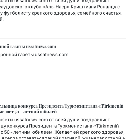
азеты ussatnews.com от всей души поздравляет
саудовского клуба «Аль-Наср» Криштиану Роналду с
 футболисту крепкого здоровья, семейного счастья,
й.
нной газеты ussatnews.com
тронной газеты ussatnews.com
тельница конкурса Президента Туркменистана «Türkmeniň
тмечает 50 - летний юбилей
азеты ussatnews.com от всей души поздравляет
цу конкурса Президента Туркменистана «Türkmeniň
 с 50 - летним юбилеем. Желает ей крепкого здоровья,
, всегда оставаться такой красивой, жизнерадостной, и