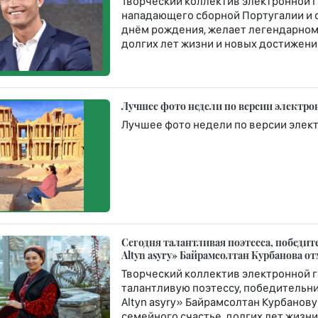
Творческий коллектив электронной г
нападающего сборной Португалии и 
днём рождения, желает легендарному
долгих лет жизни и новых достижени
Лучшее фото недели по версии электро
Лучшее фото недели по версии элек
Сегодня талантливая поэтесса, победи
Altyn asyry» Байрамсолтан Курбанова о
Творческий коллектив электронной г
талантливую поэтессу, победительни
Altyn asyry» Байрамсолтан Курбанову
семейного счастье, долгих лет жизни