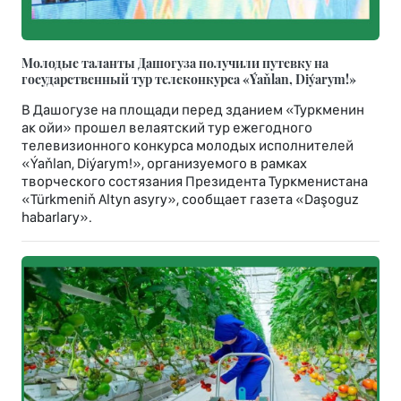
Молодые таланты Дашогуза получили путевку на
государственный тур телеконкурса «Ýaňlan, Diýarym!»
В Дашогузе на площади перед зданием «Туркменин
ак ойи» прошел велаятский тур ежегодного
телевизионного конкурса молодых исполнителей
«Ýaňlan, Diýarym!», организуемого в рамках
творческого состязания Президента Туркменистана
«Türkmeniň Altyn asyry», сообщает газета «Daşoguz
habarlary».