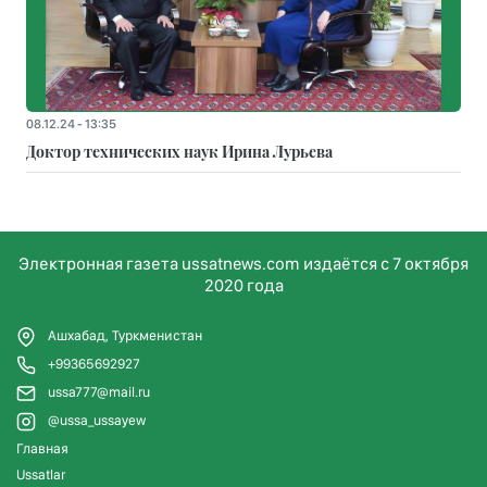
08.12.24 - 13:35
Доктор технических наук Ирина Лурьева
Электронная газета ussatnews.com издаётся с 7 октября
2020 года
Ашхабад, Туркменистан
+99365692927
ussa777@mail.ru
@ussa_ussayew
Главная
Ussatlar