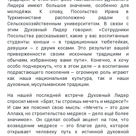
Лидера имеют большое значение, особенно для
молодёжи. К слову, Посольство Ирана в
Туркменистане расположено рядом с
Сельскохозяйственным университетом. В связи с
этим Духовный Лидер говорил: «Сотрудники
Посольства рассказывают, какие у вас воспитанные
студенты: юноши – в традиционных тюбетейках,
девушки – с двумя косами. Это результат вашей
приверженности своим исконным традициям и
обычаям, избранному вами пути». Конечно, я хочу
особо подчеркнуть, что в этом деле – в воспитании
подрастающего поколения – огромную роль играют
как наша национальная культура, так и наши
духовные, мусульманские традиции.
На нашей последней встрече Духовный Лидер
спросил меня: «Брат, ты строишь мечеть и медресе?»
И сам же пояснил свою мысль: «Мечеть – это дом
Аллаха, но строительство медресе – дело ещё более
значимое». Он сделал особый акцент на том, что
возведение медресе – это благое дело, которое
открывает человеку путь к истинной духовной