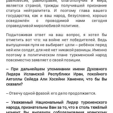
равновесия, равноправия, благополучия и мира,
является страной, трижды получившей признание
статуса нейтралитета. И поэтому глава вашего
государства, как и ваш народ, безусловно, хорошо
осведомлён о проводимой нами сегодня
справедливой миролюбивой политике.
Подытоживая ответ на ваш вопрос, я хотел бы
отметить вот что: на войне нет победителей. Ведь
выпущенная пуля не выбирает цели – ребёнок перед
ней или солдат, для неё нет никакой разницы. Именно
поэтому в политическом плане туркменский народ
повсеместно заявляет о своей позиции.
– При дальнейшем упоминании имени Духовного
Лидера Исламской Республики Иран, покойного
Аятоллы Сейеда Али Хосейни Хаменеи, что бы Вы
сказали?
– Отвечу одной фразой: его дело продолжается.
– Уважаемый Национальный Лидер туркменского
народа, признательны Вам за то, что в столь тяжёлый
момент Вы выразили соболезнования иранскому