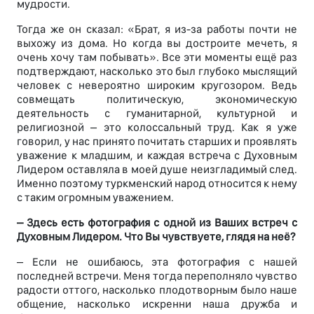
мудрости.
Тогда же он сказал: «Брат, я из-за работы почти не
выхожу из дома. Но когда вы достроите мечеть, я
очень хочу там побывать». Все эти моменты ещё раз
подтверждают, насколько это был глубоко мыслящий
человек с невероятно широким кругозором. Ведь
совмещать политическую, экономическую
деятельность с гуманитарной, культурной и
религиозной – это колоссальный труд. Как я уже
говорил, у нас принято почитать старших и проявлять
уважение к младшим, и каждая встреча с Духовным
Лидером оставляла в моей душе неизгладимый след.
Именно поэтому туркменский народ относится к нему
с таким огромным уважением.
– Здесь есть фотография с одной из Ваших встреч с
Духовным Лидером. Что Вы чувствуете, глядя на неё?
– Если не ошибаюсь, эта фотография с нашей
последней встречи. Меня тогда переполняло чувство
радости оттого, насколько плодотворным было наше
общение, насколько искренни наша дружба и