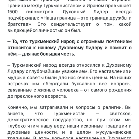
Граница между Туркменистаном и Ираном превышает
1500 километров. Духовный Лидер всегда
подчёркивал: «Наша граница – это граница дружбы и
братства». Это свидетельствует о том, какой
выдающейся личностью он был.
– То, что туркменский народ с огромным почтением
относится к нашему Духовному Лидеру и помнит о
нём, – для нас большая честь.
– Туркменский народ всегда относился к Духовному
Лидеру с глубочайшим уважением. Его наставления и
мудрые советы были для нас очень ценны. На наших
встречах мы обсуждали буквально все вопросы,
связанные с жизнью человека – от самого рождения
до преклонного возраста.
Конечно, мы затрагивали и вопросы о религии. Вы
знаете, что Туркменистан – светское,
демократическое государство, но при этом мы
глубоко чтим нашу веру, наши исконные традиции и
духовные ценности, и в целом мусульманские
традиции. В этом воп¬росе наставления Духовного