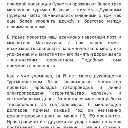
иранской провинции Гулистан проживают более трёх
миллионов туркмен. В связи с этим мы с Духовным
Лидером часто обменивались мнениями о том, как
ещё более укрепить дружбу и братство между
нашими народами.
В Иране покоится наш всемирно известный поэт и
мыслитель Махтумкули. И наш народ имеет
возможность совершать паломничество к месту его
упокоения. Мы вместе чтим его память и дорожим его
¬поэтическим творчеством. Подобных тому
примеров очень много.
Как я уже упоминал, за 15 лет моего руководства
Туркменистаном было реализовано множество
проектов: прокладка газопроводов и линий
электропередачи, строительство железных и
автомобильных дорог. За время совместной работы
товарооборот за год превышал 5 миллиардов
долларов, причём каждый год он неизменно
демонстрировал рост не менее 115, 150 процентов.
Иран граничит и с другими государствами, но самая
протяжённая граница – именно с нашей страной.