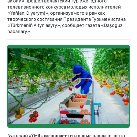
ак ойи» прошел велаятский тур ежегодного
телевизионного конкурса молодых исполнителей
«Ýaňlan, Diýarym!», организуемого в рамках
творческого состязания Президента Туркменистана
«Türkmeniň Altyn asyry», сообщает газета «Daşoguz
habarlary».
Ахалский «Ýigit» расширяет тепличные площади до 350