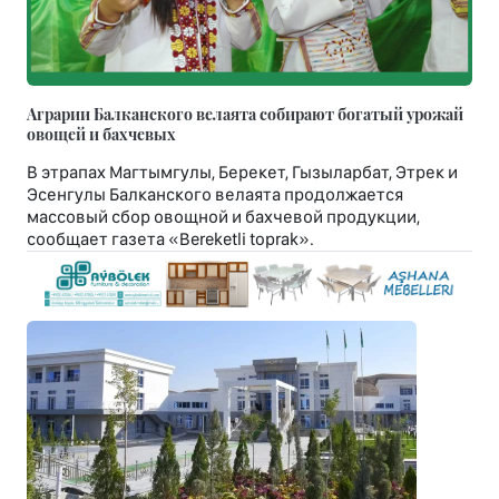
Аграрии Балканского велаята собирают богатый урожай
овощей и бахчевых
В этрапах Магтымгулы, Берекет, Гызыларбат, Этрек и
Эсенгулы Балканского велаята продолжается
массовый сбор овощной и бахчевой продукции,
сообщает газета «Bereketli toprak».