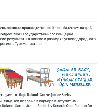
еревыполнило производственный план более чем на 130%
itgeofizika» Государственного концерна
кие результаты в поиске и разведке углеводородного
региона Туркменистана.
рует в отборе Roland-Garros Junior Series
и Гельдыев впервые в карьере выступит на
nd-Garros Junior Series by Renault Qualification for