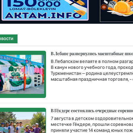
ОВОСТИ
В Лебапе развернулись масштабные шко
В Лебапском велаяте в полном разга
В канун нового учебного года, про
Туркменистан – родина целеустремлё
масштабная праздничная торговля, -
В Гёкдере состоялись очередные сорев
7 августа в детском оздоровительн
местечке Гёкдере, прошли соревнова
приняли участие 14 команд юных по