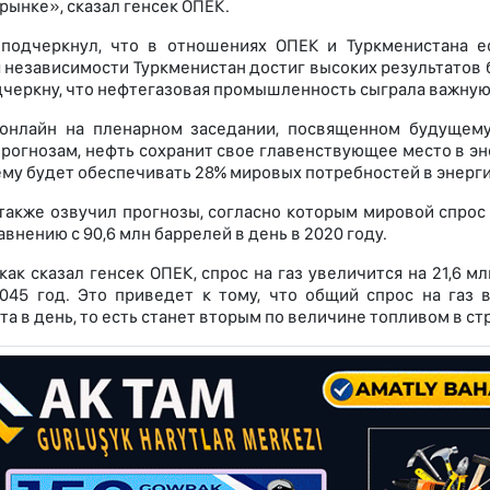
рынке», сказал генсек ОПЕК.
подчеркнул, что в отношениях ОПЕК и Туркменистана е
 независимости Туркменистан достиг высоких результатов 
дчеркну, что нефтегазовая промышленность сыграла важную
онлайн на пленарном заседании, посвященном будущему
прогнозам, нефть сохранит свое главенствующее место в эн
му будет обеспечивать 28% мировых потребностей в энерги
также озвучил прогнозы, согласно которым мировой спрос 
авнению с 90,6 млн баррелей в день в 2020 году.
 как сказал генсек ОПЕК, спрос на газ увеличится на 21,6 
045 год. Это приведет к тому, что общий спрос на газ 
та в день, то есть станет вторым по величине топливом в с