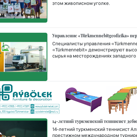
этом живописном уголке.
Управление «Türkmennebitgeofizika» п
Специалисты управления «Türkmenneb
«Türkmennebit» демонстрируют высо
сырья на месторождениях западного 
14-летний туркменский теннисист дебюти
14-летний туркменский теннисист Ал
престижном международном турнире Rola