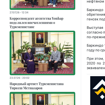
нефтяном 
Баркиндо 
27.07.26 - 12:34
обретения
Корреспондент агентства Yonhap
генсек по
поделился впечатлениями о
Туркменистане
Выступая 
согласно 
по-прежне
Баркиндо 
году по ср
При этом,
2020 по 2
эквивален
23.07.26 - 20:02
Народный артист Туркменистана
Тиркеш Мeтназаров