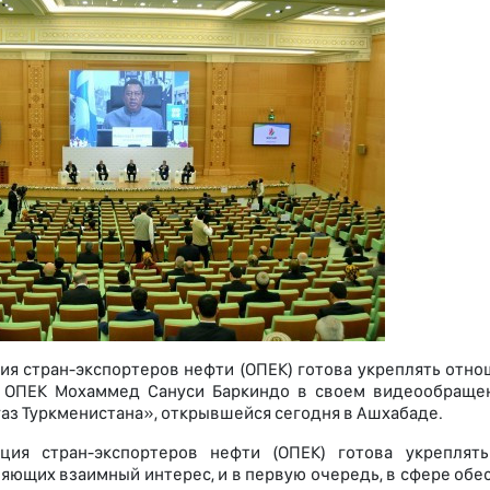
ия стран-экспортеров нефти (ОПЕК) готова укреплять отно
ь ОПЕК Мохаммед Сануси Баркиндо в своем видеообраще
газ Туркменистана», открывшейся сегодня в Ашхабаде.
ация стран-экспортеров нефти (ОПЕК) готова укреплят
яющих взаимный интерес, и в первую очередь, в сфере об