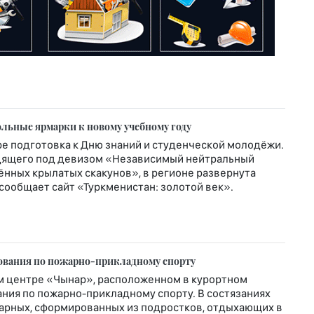
льные ярмарки к новому учебному году
ре подготовка к Дню знаний и студенческой молодёжи.
ходящего под девизом «Независимый нейтральный
нных крылатых скакунов», в регионе развернута
 сообщает сайт «Туркменистан: золотой век».
нования по пожарно-прикладному спорту
ом центре «Чынар», расположенном в курортном
ния по пожарно-прикладному спорту. В состязаниях
жарных, сформированных из подростков, отдыхающих в