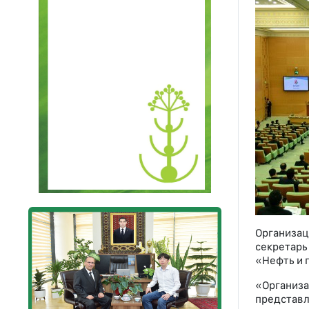
Организац
секретар
«Нефть и 
«Организ
представл