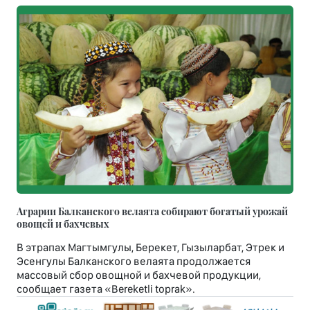
Аграрии Балканского велаята собирают богатый урожай
овощей и бахчевых
В этрапах Магтымгулы, Берекет, Гызыларбат, Этрек и
Эсенгулы Балканского велаята продолжается
массовый сбор овощной и бахчевой продукции,
сообщает газета «Bereketli toprak».