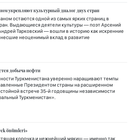
ном укрепляют культурный диалог двух стран
таном остаются одной из самых ярких страниц в
тран. Выдающиеся деятели культуры — поэт Арсений
 Андрей Тарковский — вошли в историю как искренние
 внесшие неоценимый вклад в развитие
ется добыча нефти
ности Туркменистана уверенно наращивают темпы
ставленные Президентом страны на расширенном
остойной встрече 35-й годовщины независимости
ральный Туркменистан».
rek önümleri»
устящая корочка и нежнейший мякиш — именно так