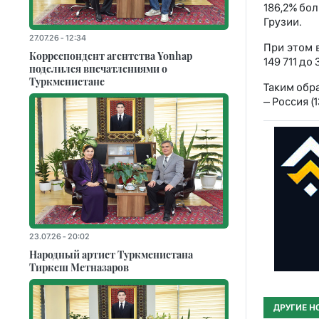
186,2% бо
Грузии.
27.07.26 - 12:34
При этом 
Корреспондент агентства Yonhap
149 711 до 
поделился впечатлениями о
Туркменистане
Таким обр
– Россия (
23.07.26 - 20:02
Народный артист Туркменистана
Тиркеш Мeтназаров
ДРУГИЕ Н