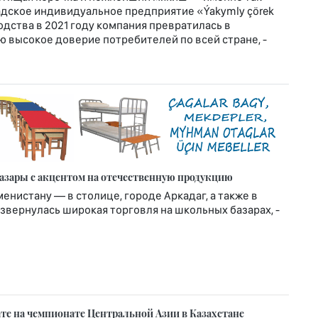
адское индивидуальное предприятие «Ýakymly çörek
одства в 2021 году компания превратилась в
 высокое доверие потребителей по всей стране, -
азары с акцентом на отечественную продукцию
менистану — в столице, городе Аркадаг, а также в
звернулась широкая торговля на школьных базарах, -
те на чемпионате Центральной Азии в Казахстане