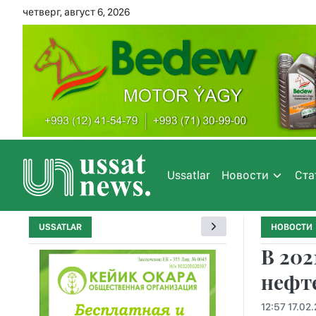
четверг, август 6, 2026
Ussatlar
Новости
Ста
USSATLAR
НОВОСТИ
В 202
нефте
12:57 17.02