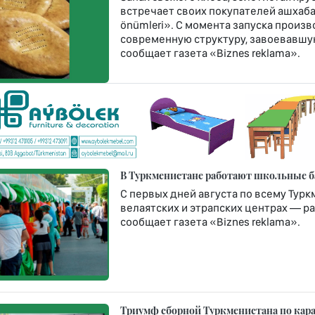
встречает своих покупателей ашхаб
önümleri». С момента запуска произв
современную структуру, завоевавшую
сообщает газета «Biznes reklama».
В Туркменистане работают школьные б
С первых дней августа по всему Турк
велаятских и этрапских центрах — ра
сообщает газета «Biznes reklama».
Триумф сборной Туркменистана по кара