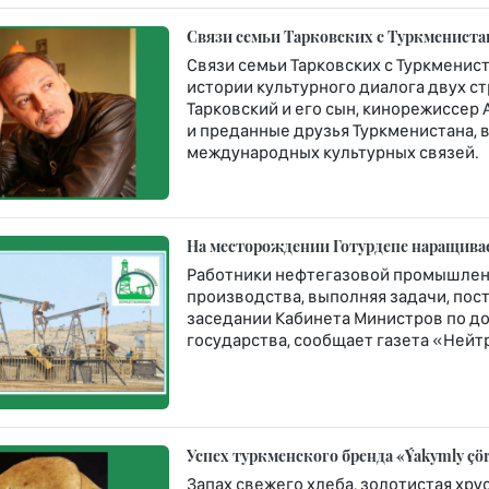
Связи семьи Тарковских с Туркмениста
Связи семьи Тарковских с Туркменис
истории культурного диалога двух с
Тарковский и его сын, кинорежиссер
и преданные друзья Туркменистана,
международных культурных связей.
На месторождении Готурдепе наращива
Работники нефтегазовой промышлен
производства, выполняя задачи, по
заседании Кабинета Министров по д
государства, сообщает газета «Нейт
Успех туркменского бренда «Ýakymly çö
Запах свежего хлеба, золотистая хр