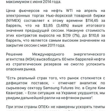
максимумом с июня 2014 года.
Цена фьючерсов на нефть WTI на апрель на
электронных торгах Нью-йоркской товарной биржи
(NYMEX) составляет к этому времени $114,45 за
баррель, что на $3,85 (3,48%) выше итогового
значения предыдущей сессии. Накануне стоимость
этих контрактов выросла на $7,19 (7%), до $110,6 за
баррель, что является самым высоким значением на
закрытие сессии с мая 2011 года.
Решение Международного энергетического
агентства (МЭА) высвободить 60 млн баррелей нефти
из стратегических резервов не смогло успокоить
опасения рынка.
"Есть реальный страх того, что рынок столкнется с
дефицитом поставок, - отмечает аналитик по
сырьевому сектору Samsung Futures Inc. в Сеуле Ким
Кванграе. - Если ситуация на Украине ухудшится, мы
увидим дальнейшей ралли на нефтяном рынке".
При этом страны ОПЕК+ не намерены ускорять темпы