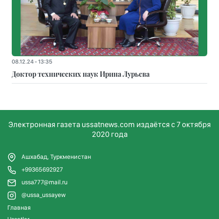
08.12.24 - 13:35
Доктор технических наук Ирина Лурьева
Электронная газета ussatnews.com издаётся с 7 октября
2020 года
Ашхабад, Туркменистан
+99365692927
ussa777@mail.ru
@ussa_ussayew
Главная