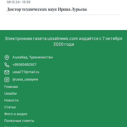
08.12.24 - 13:35
Доктор технических наук Ирина Лурьева
Электронная газета ussatnews.com издаётся с 7 октября
2020 года
Ашхабад, Туркменистан
+99365692927
ussa777@mail.ru
@ussa_ussayew
Главная
Ussatlar
Новости
Статьи
Фото и видео
Полезные советы