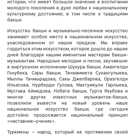
истории, что имеет большое значение в воспитании
молодого поколения в духе любви к национальному
культурному достоянию, в том числе к традициям
бахши.
Искусство бахши и музыкально-песенное искусство
занимают особое место в национальном искусстве,
унаследованном от наших предков. Мы вправе
гордиться этим искусством, которое дошло до наших
дней благодаря нашим именитым мастерам бахши-
музыкантам. Народные мелодии и песни, звучавшие
в виртуозном исполнении Шукура бахши, Амангелди
Гонубека, Сары бахши, Тачмаммета Сухангулыева,
Мыллы Тачмырадова, Сахы Джепбарова, Оразгелди
Ильясова, Нурберди Гулова, Махтумкули Гарлыева,
Мустака Аймедова, Нобата бахши, Гурта Якубова и
многих других известных музыкантов-бахши,
позволили вывести на новый уровень наше
национальное искусство бахши, где сегодня
достойно продолжается национальный принцип
«наставник–ученик».
Туркмены – народ, который на протяжении своей