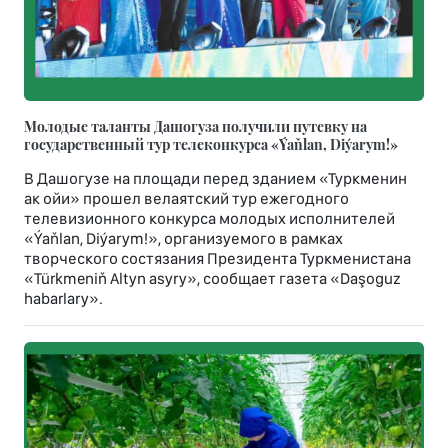
Молодые таланты Дашогуза получили путевку на
государственный тур телеконкурса «Ýaňlan, Diýarym!»
В Дашогузе на площади перед зданием «Туркменин
ак ойи» прошел велаятский тур ежегодного
телевизионного конкурса молодых исполнителей
«Ýaňlan, Diýarym!», организуемого в рамках
творческого состязания Президента Туркменистана
«Türkmeniň Altyn asyry», сообщает газета «Daşoguz
habarlary».