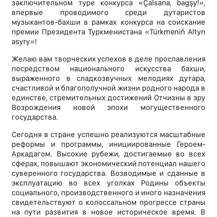
заключительном туре конкурса «Çalsana, bagşy!»,
впервые проводимого среди дутаристов
музыкантов-бахши в рамках конкурса на соискание
премии Президента Туркменистана «Türkmeniň Altyn
asyry»!
Желаю вам творческих успехов в деле прославления
посредством национального искусства бахши,
выраженного в сладкозвучных мелодиях дутара,
счастливой и благополучной жизни родного народа в
единстве, стремительных достижений Отчизны в эру
Возрождения новой эпохи могущественного
государства.
Сегодня в стране успешно реализуются масштабные
реформы и программы, инициированные Героем-
Аркадагом. Высокие рубежи, достигаемые во всех
сферах, повышают экономический потенциал нашего
суверенного государства. Возводимые и сданные в
эксплуатацию во всех уголках Родины объекты
социального, производственного и иного назначения
свидетельствуют о колоссальном прогрессе страны
на пути развития в новое историческое время. В