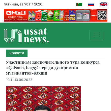
пятница, август 7, 2026
НОВОСТИ
Участникам заключительного тура конкурса
«Çalsana, bagşy!» среди дутаристов
музыкантов-бахши
10:11 13.09.2022