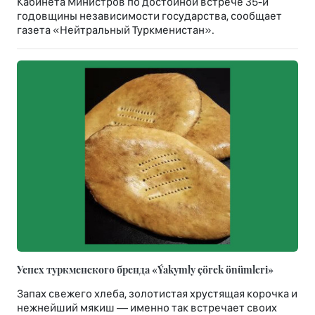
Кабинета Министров по достойной встрече 35-й
годовщины независимости государства, сообщает
газета «Нейтральный Туркменистан».
Успех туркменского бренда «Ýakymly çörek önümleri»
Запах свежего хлеба, золотистая хрустящая корочка и
нежнейший мякиш — именно так встречает своих