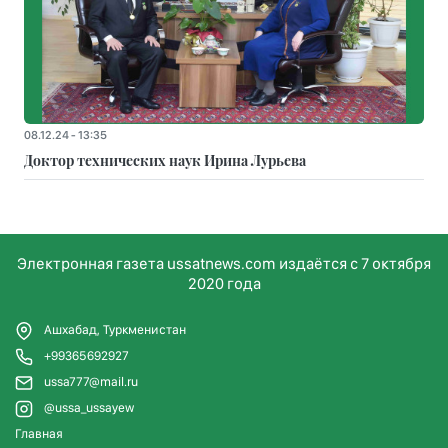
08.12.24 - 13:35
Доктор технических наук Ирина Лурьева
Электронная газета ussatnews.com издаётся с 7 октября
2020 года
Ашхабад, Туркменистан
+99365692927
ussa777@mail.ru
@ussa_ussayew
Главная