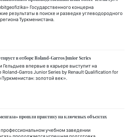
itgeofizika» Государственного концерна
кие результаты в поиске и разведке углеводородного
региона Туркменистана.
рует в отборе Roland-Garros Junior Series
и Гельдыев впервые в карьере выступит на
nd-Garros Junior Series by Renault Qualification for
т «Туркменистан: золотой век».
менгаза» прошли практику на ключевых объектах
 профессиональном учебном заведении
нгаз» продолжается успешная подготовка