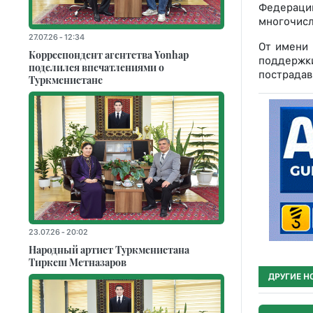
Федераци
многочисл
27.07.26 - 12:34
От имени 
Корреспондент агентства Yonhap
поддержк
поделился впечатлениями о
пострада
Туркменистане
23.07.26 - 20:02
Народный артист Туркменистана
Тиркеш Мeтназаров
ДРУГИЕ Н