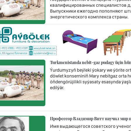
квалифицированных специалистов дл
Выпускники ежегодно пополняют шт
энергетического комплекса страны.
Turkmenistanda nebit-gaz pudagy üçin hünä
Ýurdumyzyň beýleki ýokary we ýörite or
döwlet konserniniň Mary nebitgaz orta 
öňdengörüjilikli syýasaty esasynda ýaşla
edilýär.
Профессор Владимир Витт научил мир 
Имя выдающегося советского ученого