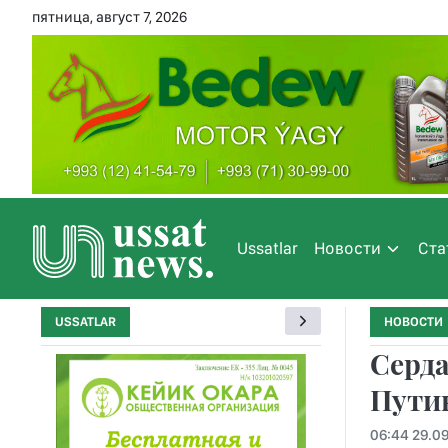
пятница, август 7, 2026
Ussatlar
Новости
Ста
USSATLAR
НОВОСТИ
Серд
Путин
06:44 29.0