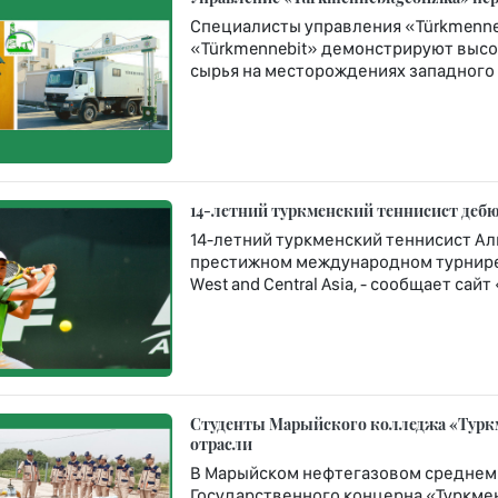
Специалисты управления «Türkmenneb
«Türkmennebit» демонстрируют высо
сырья на месторождениях западного 
14-летний туркменский теннисист дебюти
14-летний туркменский теннисист Ал
престижном международном турнире Rola
West and Central Asia, - сообщает сай
Студенты Марыйского колледжа «Турк
отрасли
В Марыйском нефтегазовом среднем
Государственного концерна «Туркме