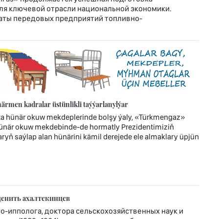
я ключевой отрасли национальной экономики.
аты передовых предприятий топливно-
rmen kadralar üstünlikli taýýarlanylýar
ta hünär okuw mekdeplerinde bolşy ýaly, «Türkmengaz»
hünär okuw mekdebinde-de hormatly Prezidentimiziň
ryň saýlap alan hünärini kämil derejede ele almaklary üpjün
ценить ахалтекинцев
-ипполога, доктора сельскохозяйственных наук и