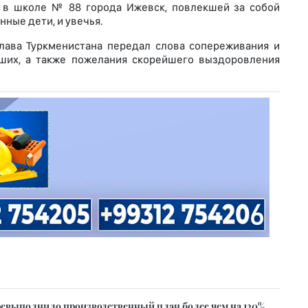
 в школе № 88 города Ижевск, повлекшей за собой
ные дети, и увечья.
глава Туркменистана передал слова сопереживания и
ших, а также пожелания скорейшего выздоровления
еревыполнило производственный план более чем на 130%