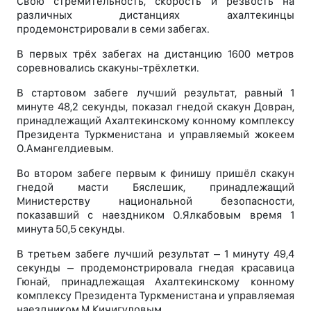
Свою стремительность, скорость и резвость на
различных дистанциях ахалтекинцы
продемонстрировали в семи забегах.
В первых трёх забегах на дистанцию 1600 метров
соревновались скакуны-трёхлетки.
В стартовом забеге лучший результат, равный 1
минуте 48,2 секунды, показал гнедой скакун Довран,
принадлежащий Ахалтекинскому конному комплексу
Президента Туркменистана и управляемый жокеем
О.Амангелдиевым.
Во втором забеге первым к финишу пришёл скакун
гнедой масти Бяслешик, принадлежащий
Министерству национальной безопасности,
показавший с наездником О.Ялкабовым время 1
минута 50,5 секунды.
В третьем забеге лучший результат – 1 минуту 49,4
секунды – продемонстрировала гнедая красавица
Гюнай, принадлежащая Ахалтекинскому конному
комплексу Президента Туркменистана и управляемая
наездником М.Кичигуловым.