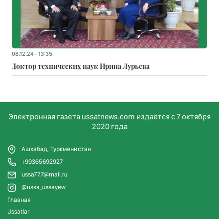
08.12.24 - 13:35
Доктор технических наук Ирина Лурьева
Электронная газета ussatnews.com издаётся с 7 октября
2020 года
Ашхабад, Туркменистан
+99365692927
ussa777@mail.ru
@ussa_ussayew
Главная
Ussatlar