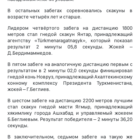
В остальных забегах соревновались скакуны в
возрасте четырёх лет и старше.
Лидером четвёртого забега на дистанцию 1800
метров стал гнедой скакун Янтар, принадлежащий
агентству «Türkmenaragatnaşyk», который показал
результат 2 минуты 05,8 секунды. Жокей –
Д.Бердимаммедов.
В пятом забеге на аналогичную дистанцию первым с
результатом в 2 минуты 02,0 секунды финишировал
гнедой конь Новруз, принадлежащий Ахалтекинскому
конному комплексу Президента Туркменистана,
жокей – Г.Беглиев.
В шестом забеге на дистанцию 2200 метров лучшим
стал скакун гнедой масти Ягмыр, принадлежащий
хякимлику города Ашхабад и управляемый жокеем
Б.Беглиевым. Результат победителя – 2 минуты 36,20
секунды.
В заключительном, седьмом забеге на такую же