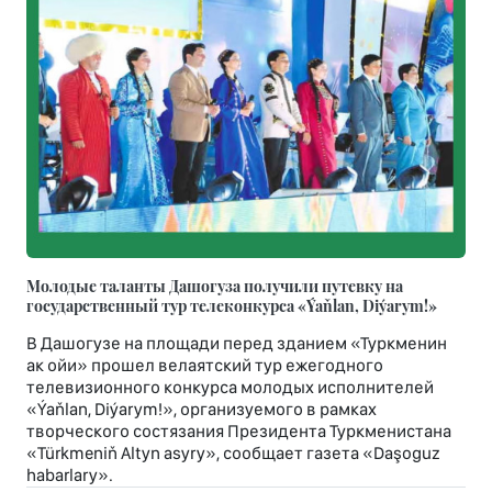
Молодые таланты Дашогуза получили путевку на
государственный тур телеконкурса «Ýaňlan, Diýarym!»
В Дашогузе на площади перед зданием «Туркменин
ак ойи» прошел велаятский тур ежегодного
телевизионного конкурса молодых исполнителей
«Ýaňlan, Diýarym!», организуемого в рамках
творческого состязания Президента Туркменистана
«Türkmeniň Altyn asyry», сообщает газета «Daşoguz
habarlary».