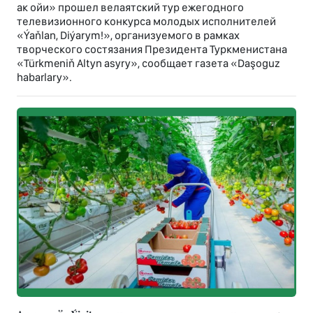
ак ойи» прошел велаятский тур ежегодного
телевизионного конкурса молодых исполнителей
«Ýaňlan, Diýarym!», организуемого в рамках
творческого состязания Президента Туркменистана
«Türkmeniň Altyn asyry», сообщает газета «Daşoguz
habarlary».