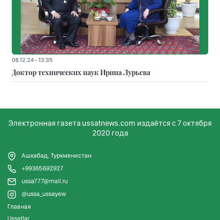
08.12.24 - 13:35
Доктор технических наук Ирина Лурьева
Электронная газета ussatnews.com издаётся с 7 октября
2020 года
Ашхабад, Туркменистан
+99365692927
ussa777@mail.ru
@ussa_ussayew
Главная
Ussatlar