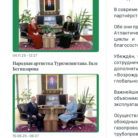
В совреме
партнёрст
Обе они п
Атлантиче
циклы и 
благосост
Убеждён,
04.11.25 - 12:27
сотрудни
Народная артистка Туркменистана Ляле
дополнять
Бегназарова
«Возрожд
глобально
Важнейшим
объяснимо
эксплуата
Осуществл
обоюдных
газопров
трубопров
10.06.25 - 06:27