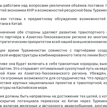
ы работаем над вопросами увеличения объёмов поставок т
тей экономики КНР и возможностей ресурсной базы Туркмен
вязи готовы к предметному обсуждению возможностей 
тана в Китай.
начение обе стороны уделяют развитию транспортного 
о партнёра в Азиатско-Тихоокеанском регионе во многом 
стратегическим приоритетом всей нашей внешнеэкономичес
щее время Туркменистан совместно с партнёрами созда
ской инфраструктуры комбинированного типа по линии Вост
тиве она будет включать в себя транзитные коридоры, вы
 Балтии. Это открывает оптимальный сухопутный путь на е
ной Азии из Азиатско-Тихоокеанского региона. Убеждён
ся огромные возможности для сотрудничества. Что предст
истане крупных национальных проектов в транспортной, к
ктуры на Каспийском море.
ия должны быть направлены на достижение тех целей, о ко
аскрытие потенциала перевозок из Китая через Туркме
а, включая железные и автодороги, авиасообщение, други