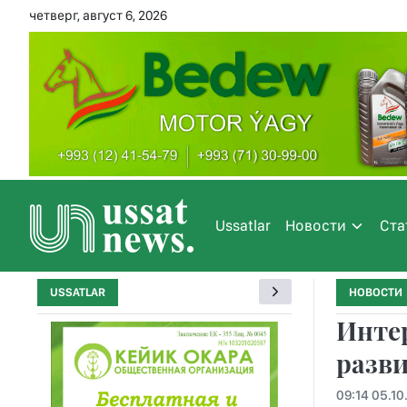
четверг, август 6, 2026
Ussatlar
Новости
Ста
USSATLAR
НОВОСТИ
Инте
разви
09:14 05.10