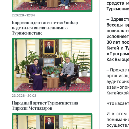
средств м
Туркменис
27.07.26 - 12:34
– Здравст
Корреспондент агентства Yonhap
беседы в
поделился впечатлениями о
позвольте
Туркменистане
исполняет
30 лет по
Китай и Т
«Программ
Как Вы оц
– Прежде 
организа
аудитори
взаимопо
Китайской
23.07.26 - 20:02
Народный артист Туркменистана
Что касае
Тиркеш Мeтназаров
И в этом 
понимания
осуществ