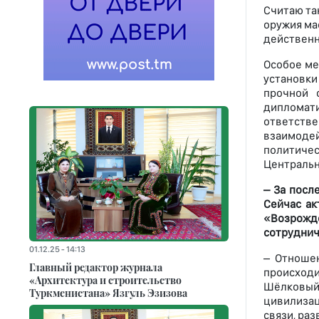
Считаю та
оружия ма
действенн
Особое ме
установки
прочной 
дипломат
ответстве
взаимоде
политичес
Центральн
– За посл
Сейчас ак
«Возрожд
сотрудниче
01.12.25 - 14:13
– Отноше
Главный редактор журнала
происходи
«Архитектура и строительство
Шёлковый 
Туркменистана» Язгуль Эзизова
цивилизац
связи, ра