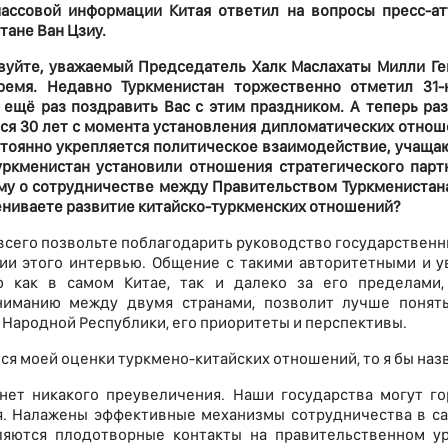
ассовой информации Китая ответил на вопросы пресс-а
тане Ван Цзиу.
вуйте, уважаемый Председатель Халк Маслахаты Милли Ге
ремя. Недавно Туркменистан торжественно отметил 31-ю
 ещё раз поздравить Вас с этим праздником. А теперь ра
ся 30 лет с момента установления дипломатических отнош
стоянно укрепляется политическое взаимодействие, учащаю
уркменистан установили отношения стратегического парт
у о сотрудничестве между Правительством Туркменистана
ениваете развитие китайско-туркменских отношений?
всего позвольте поблагодарить руководство государственн
ции этого интервью. Общение с такими авторитетными и
ю как в самом Китае, так и далеко за его пределами,
ниманию между двумя странами, позволит лучше понять
 Народной Республики, его приоритеты и перспективы.
тся моей оценки туркмено-китайских отношений, то я бы наз
нет никакого преувеличения. Наши государства могут г
. Налажены эффективные механизмы сотрудничества в сам
ляются плодотворные контакты на правительственном у