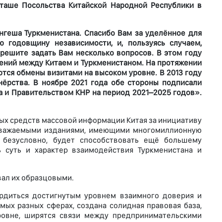
тташе Посольства Китайской Народной Республики в
нгеша Туркменистана. Спасибо Вам за уделённое для
 годовщину независимости, и, пользуясь случаем,
зрешите задать Вам несколько вопросов. В этом году
ений между Китаем и Туркменистаном. На протяжении
тся обмены визитами на высоком уровне. В 2013 году
нёрства. В ноябре 2021 года обе стороны подписали
 и Правительством КНР на период 2021–2025 годов».
ых средств массовой информации Китая за инициативу
 уважаемыми изданиями, имеющими многомиллионную
 безусловно, будет способствовать ещё большему
 суть и характер взаимодействия Туркменистана и
вал их образцовыми.
ордиться достигнутым уровнем взаимного доверия и
ых разных сферах, создана солидная правовая база,
ровне, ширятся связи между предпринимательскими