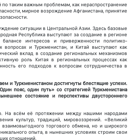
 по таким важным проблемам, как нераспространение
пасности, мирное возрождение Афганистана, принятие
зопасности.
уждение ситуации в Центральной Азии. Здесь базовые
Народная Республика выступают за создание в регионе
 балансе интересов и приверженности политико-
 вопросах и Туркменистан, и Китай выступают как
ический вклад в создание региональных механизмов
ктивную роль Китая в региональных процессах как
анность его подходов к вопросам сотрудничества в
аем и Туркменистаном достигнуты блестящие успехи.
дин пояс, один путь» со стратегией Туркменистана
ынешнее состояние и перспективы двустороннего
ю. На всём её протяжении между нашими народами
вения культур, традиций, мировоззрений. «Великий
 взаимовыгодного торгового обмена, но и широкого
никального опыта, в нынешних условиях строим свои
аших отношений.