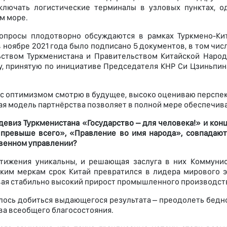
ключать логистические терминалы в узловых пунктах, о
м море.
опросы плодотворно обсуждаются в рамках Туркмено-Кит
в ноябре 2021 года было подписано 5 документов, в том ч
ством Туркменистана и Правительством Китайской Народн
, принятую по инициативе Председателя КНР Си Цзиньпин
 с оптимизмом смотрю в будущее, высоко оцениваю перспек
ая модель партнёрства позволяет в полной мере обеспечив
девиз Туркменистана «Государство – для человека!» и ко
превыше всего», «Правление во имя народа», совпадают
венном управлении?
тижения уникальны, и решающая заслуга в них Коммунис
ким меркам срок Китай превратился в лидера мирового э
ая стабильно высокий прирост промышленного производст
лось добиться выдающегося результата – преодолеть бедно
ва всеобщего благосостояния.