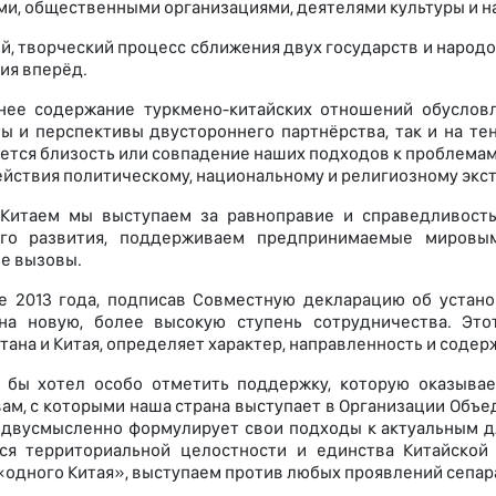
ми, общественными организациями, деятелями культуры и на
й, творческий процесс сближения двух государств и народ
ия вперёд.
нее содержание туркмено-китайских отношений обуслов
ы и перспективы двустороннего партнёрства, так и на т
яется близость или совпадение наших подходов к проблема
йствия политическому, национальному и религиозному экст
 Китаем мы выступаем за равноправие и справедливост
ого развития, поддерживаем предпринимаемые миров
е вызовы.
е 2013 года, подписав Совместную декларацию об устано
на новую, более высокую ступень сотрудничества. Это
тана и Китая, определяет характер, направленность и содер
 бы хотел особо отметить поддержку, которую оказыва
ам, с которыми наша страна выступает в Организации Объе
едвусмысленно формулирует свои подходы к актуальным дл
ся территориальной целостности и единства Китайской
«одного Китая», выступаем против любых проявлений сепар