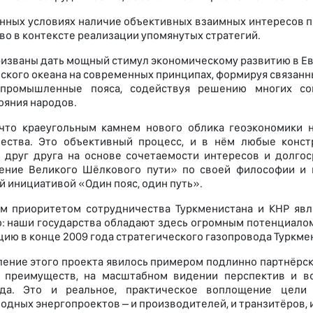
нных условиях наличие объективных взаимных интересов п
во в контексте реализации упомянутых стратегий.
ризваны дать мощный стимул экономическому развитию в Ев
ского океана на современных принципах, формируя связан
промышленные пояса, содействуя решению многих со
ояния народов.
 что краеугольным камнем нового облика геоэкономики 
чества. Это объективный процесс, и в нём любые конст
 друг друга на основе сочетаемости интересов и долгос
ение Великого Шёлкового пути» по своей философии и г
й инициативой «Один пояс, один путь».
 приоритетом сотрудничества Туркменистана и КНР являе
: наши государства обладают здесь огромным потенциалом
цию в конце 2009 года стратегического газопровода Туркме
ение этого проекта явилось примером подлинно партнёрск
 преимуществ, на масштабном видении перспектив и во
ода. Это и реальное, практическое воплощение цели 
одных энергопроектов – и производителей, и транзитёров, 