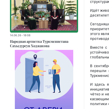
структура
Идёт живо
десятилет
Сегодняш
приоритет
этого явл
14.06.26 - 18:08
противоде
Народная артистка Туркменистана
Сахыдурсун Ходжакова
Вместе с
устойчив
глобальны
В сентябр
перешли 
Туркменис
И здесь я
инициатив
чётко и н
касающим
политики 