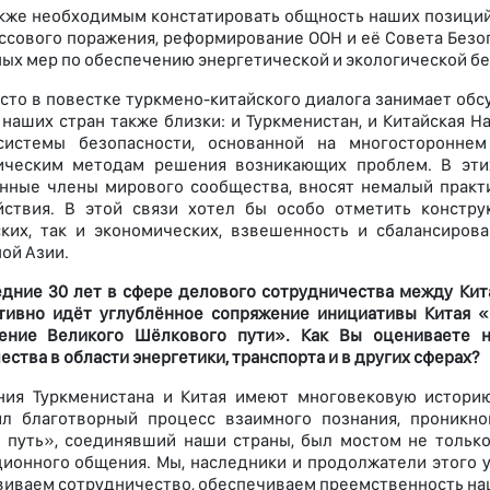
кже необходимым констатировать общность наших позиций
ссового поражения, реформирование ООН и её Совета Безо
ых мер по обеспечению энергетической и экологической бе
сто в повестке туркмено-китайского диалога занимает обс
 наших стран также близки: и Туркменистан, и Китайская 
системы безопасности, основанной на многостороннем
ическим методам решения возникающих проблем. В этих
нные члены мирового сообщества, вносят немалый практ
йствия. В этой связи хотел бы особо отметить констру
ких, так и экономических, взвешенность и сбалансиров
ой Азии.
едние 30 лет в сфере делового сотрудничества между Кит
тивно идёт углублённое сопряжение инициативы Китая «О
ение Великого Шёлкового пути». Как Вы оцениваете н
ства в области энергетики, транспорта и в других сферах?
ния Туркменистана и Китая имеют многовековую истори
л благотворный процесс взаимного познания, проникно
путь», соединявший наши страны, был мостом не только
ионного общения. Мы, наследники и продолжатели этого у
звиваем сотрудничество, обеспечиваем преемственность н