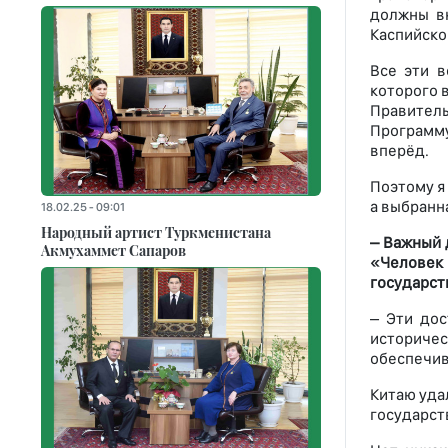
должны в
Каспийско
Все эти в
которого 
Правитель
Программу
вперёд.
Поэтому я
а выбранн
18.02.25 - 09:01
Народный артист Туркменистана
– Важный 
Акмухаммет Сапаров
«Человек 
государст
– Эти дос
историчес
обеспечив
Китаю уда
государст