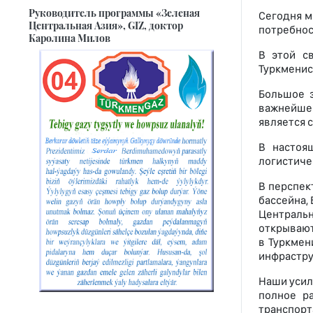
Руководитель программы «Зеленая
Сегодня м
Центральная Азия», GIZ, доктор
потребнос
Каролина Милов
В этой с
Туркменис
Большое з
важнейшег
является 
В настоя
логистиче
В перспек
бассейна,
Централь
открывают
в Туркмен
инфрастру
Наши усил
полное р
транспорт