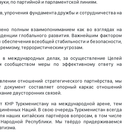
уки, по партийной и парламентской линиям.
ов, упрочения фундамента дружбы и сотрудничества на
лено полным взаимопониманием как во взглядах на
енденции глобального развития. Важнейшим фактором
м обеспечения всеобщей стабильности и безопасности,
ремизму, террористическим угрозам.
ь в международных делах, за осуществление Целей
ым сообществом меры по эффективному ответу на
влении отношений стратегического партнёрства, мы
т документ составляет опорный каркас отношений
жание двусторонних связей.
ет КНР Туркменистану на международной арене, тем
динённых Наций. В свою очередь Туркменистан всегда
я наших китайских партнёров вопросам, в том числе
 Народной Республики. Мы твёрдо придерживаемся
атизма.