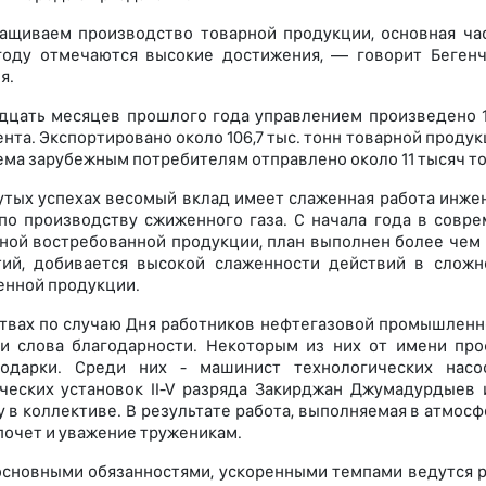
щиваем производство товарной продукции, основная част
году отмечаются высокие достижения, — говорит Бегенч
я.
дцать месяцев прошлого года управлением произведено 10
ента. Экспортировано около 106,7 тыс. тонн товарной проду
ема зарубежным потребителям отправлено около 11 тысяч т
утых успехах весомый вклад имеет слаженная работа инже
по производству сжиженного газа. С начала года в совре
ной востребованной продукции, план выполнен более чем н
тий, добивается высокой слаженности действий в сложн
енной продукции.
твах по случаю Дня работников нефтегазовой промышленно
ли слова благодарности. Некоторым из них от имени пр
одарки. Среди них - машинист технологических насос
ческих установок II-V разряда Закирджан Джумадурдыев
 в коллективе. В результате работа, выполняемая в атмос
почет и уважение труженикам.
основными обязанностями, ускоренными темпами ведутся р