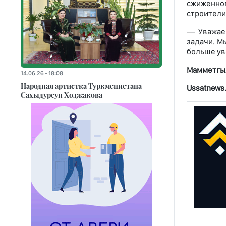
сжиженно
строители
— Уважае
задачи. М
больше ув
Мамметгы
14.06.26 - 18:08
Народная артистка Туркменистана
Ussatnews
Сахыдурсун Ходжакова