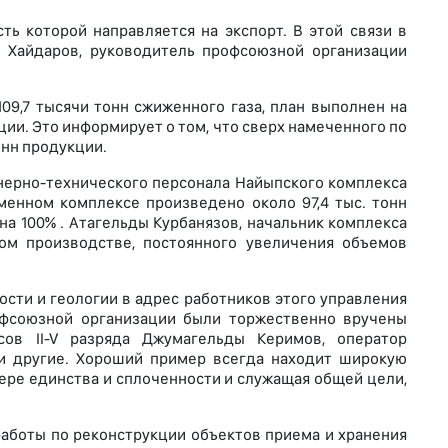
ь которой направляется на экспорт. В этой связи в
 Хайдаров, руководитель профсоюзной организации
9,7 тысячи тонн сжиженного газа, план выполнен на
кции. Это информирует о том, что сверх намеченного по
онн продукции.
нерно-технического персонала Найыпского комплекса
менном комплексе произведено около 97,4 тыс. тонн
а 100% . Атагельды Курбанязов, начальник комплекса
ом производстве, постоянного увеличения объемов
сти и геологии в адрес работников этого управления
офсоюзной организации были торжественно вручены
ов II-V разряда Джумагельды Керимов, оператор
 и другие. Хороший пример всегда находит широкую
фере единства и сплоченности и служащая общей цели,
аботы по реконструкции объектов приема и хранения