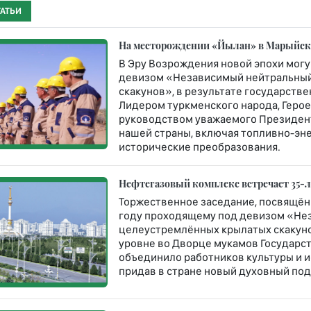
ТАТЬИ
На месторождении «Йылан» в Марыйско
В Эру Возрождения новой эпохи могу
девизом «Независимый нейтральный
скакунов», в результате государст
Лидером туркменского народа, Геро
руководством уважаемого Президент
нашей страны, включая топливно-эн
исторические преобразования.
Нефтегазовый комплекс встречает 35-
Торжественное заседание, посвящён
году проходящему под девизом «Не
целеустремлённых крылатых скакун
уровне во Дворце мукамов Государст
объединило работников культуры и и
придав в стране новый духовный под