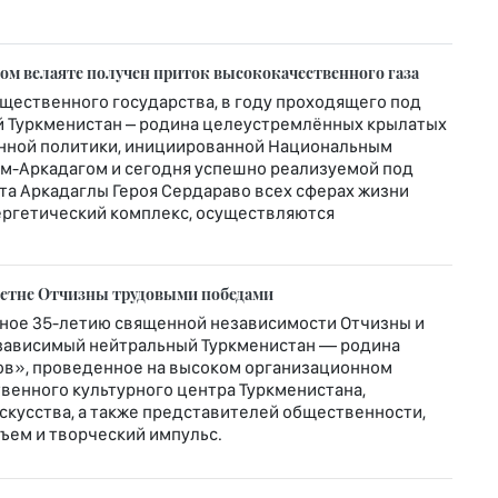
м велаяте получен приток высококачественного газа
щественного государства, в году проходящего под
 Туркменистан – родина целеустремлённых крылатых
венной политики, инициированной Национальным
ем-Аркадагом и сегодня успешно реализуемой под
а Аркадаглы Героя Сердараво всех сферах жизни
ергетический комплекс, осуществляются
летне Отчизны трудовыми победами
ное 35-летию священной независимости Отчизны и
зависимый нейтральный Туркменистан — родина
ов», проведенное на высоком организационном
венного культурного центра Туркменистана,
скусства, а также представителей общественности,
ъем и творческий импульс.