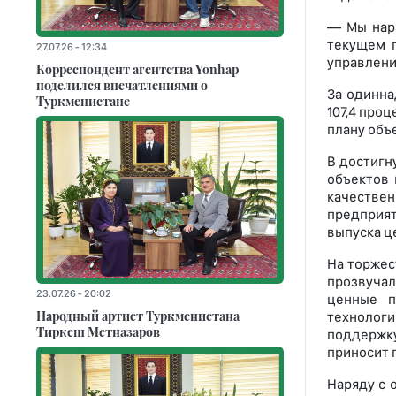
— Мы нара
текущем 
27.07.26 - 12:34
управлени
Корреспондент агентства Yonhap
поделился впечатлениями о
За одинна
Туркменистане
107,4 проц
плану объ
В достигн
объектов 
качествен
предприя
выпуска ц
На торжес
прозвуча
23.07.26 - 20:02
ценные п
Народный артист Туркменистана
технологи
Тиркеш Мeтназаров
поддержку
приносит 
Наряду с 