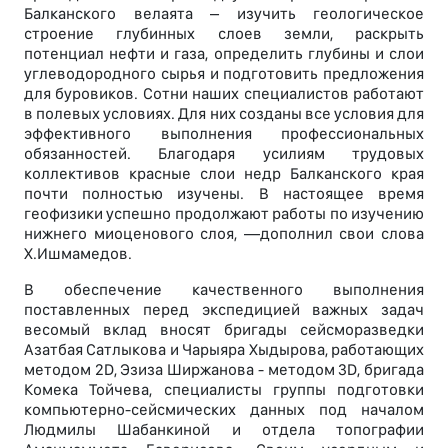
Балканского велаята – изучить геологическое
строение глубинных слоев земли, раскрыть
потенциал нефти и газа, определить глубины и слои
углеводородного сырья и подготовить предложения
для буровиков. Сотни наших специалистов работают
в полевых условиях. Для них созданы все условия для
эффективного выполнения профессиональных
обязанностей. Благодаря усилиям трудовых
коллективов красные слои недр Балканского края
почти полностью изучены. В настоящее время
геофизики успешно продолжают работы по изучению
нижнего миоценового слоя, —дополнил свои слова
Х.Ишмамедов.
В обеспечение качественного выполнения
поставленных перед экспедицией важных задач
весомый вклад вносят бригады сейсморазведки
Азатбая Сатлыкова и Чарыяра Хыдырова, работающих
методом 2D, Эзиза Ширжанова - методом 3D, бригада
Комека Тойчева, специалисты группы подготовки
компьютерно-сейсмических данных под началом
Людмилы Шабанкиной и отдела топографии