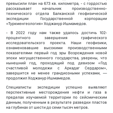
превысили план на 673 кв. километра, - с гордостью
рассказывает начальник производственно-
технического отдела Балканской геофизической
экспедиции Государственной корпорации
«Туркменгеология» Ходжанур Ишмамедов.
- В 2022 году нам также удалось достичь 102-
процентного завершения графического
исследовательского проекта. Наши геофизики,
ознаменовавшие высокими производственными
показателями первый год эры Возрождения новой
эпохи могущественного государства, уверены, что
нынешний год, проходящий под девизом «Год
счастливой молодежи с Аркадаг Сердаром»,
завершится не менее грандиозными успехами, —
продолжил Ходжанур Ишмамедов.
Специалисты экспедиции успешно выявляют
перспективные месторождения нефти и газа в
пределах изучаемой территории по сейсмическим
данным, полученным в результате разведки пластов
на глубинах от шести до семи тысяч метров.