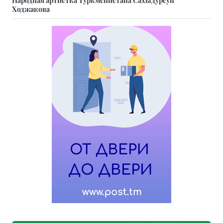
Народная артистка Туркменистана Сахыдурсун
Ходжакова