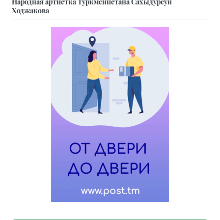
Народная артистка Туркменистана Сахыдурсун
Ходжакова