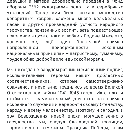
девушки и матери добровольно передали в Фонд
обороны 7392 килограмма золотых и серебряных
украшений. Также ими было соткано множество
колоритных ковров, сложено много колыбельных
песен и других произведений устного народного
творчества, призванных воспитывать подрастающее
поколение в духе отваги и любви к Родине. И всё это,
конечно же, ещё один блестящий пример
непреклонной приверженности исконным
национальным принципам – патриотизму, гуманизму,
трудолюбию, доброй воле и высокой морали.
Мы никогда не забудем ратный и жизненный подвиг,
исключительный героизм наших доблестных
соотечественников, которые самоотверженно
сражались и неустанно трудились во время Великой
Отечественной войны 1941–1945 годов. Их отвага и
стойкость – замечательный для всех нас пример
искреннего служения и вернос¬ти своему Отечеству,
народу и всему человечеству. Поэтому и сегодня, в
эру Возрождения новой эпохи могущественного
государства, мы, следуя благородной традиции,
торжественно отмечаем Праздник Победы, чтим