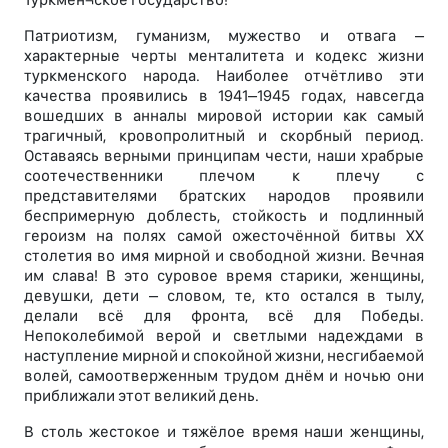
Патриотизм, гуманизм, мужество и отвага –
характерные черты менталитета и кодекс жизни
туркменского народа. Наиболее отчётливо эти
качества проявились в 1941–1945 годах, навсегда
вошедших в анналы мировой истории как самый
трагичный, кровопролитный и скорбный период.
Оставаясь верными принципам чести, наши храбрые
соотечественники плечом к плечу с
представителями братских народов проявили
беспримерную доблесть, стойкость и подлинный
героизм на полях самой ожесточённой битвы XX
столетия во имя мирной и свободной жизни. Вечная
им слава! В это суровое время старики, женщины,
девушки, дети – словом, те, кто остался в тылу,
делали всё для фронта, всё для Победы.
Непоколебимой верой и светлыми надеждами в
наступление мирной и спокойной жизни, несгибаемой
волей, самоотверженным трудом днём и ночью они
приближали этот великий день.
В столь жестокое и тяжёлое время наши женщины,