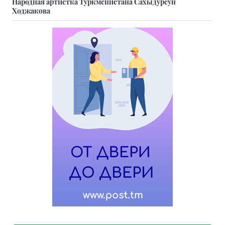
Народная артистка Туркменистана Сахыдурсун
Ходжакова