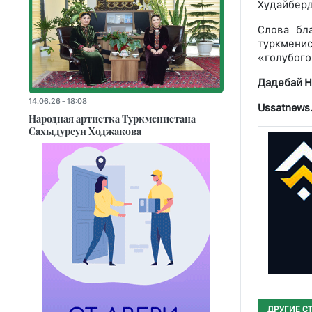
Худайберд
Слова бл
туркмени
«голубого
Дадебай 
14.06.26 - 18:08
Ussatnews
Народная артистка Туркменистана
Сахыдурсун Ходжакова
ДРУГИЕ С