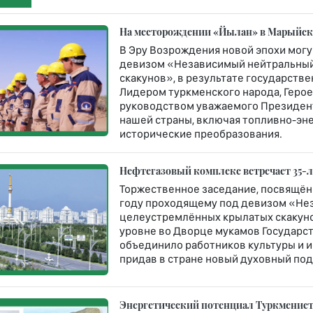
На месторождении «Йылан» в Марыйско
В Эру Возрождения новой эпохи могу
девизом «Независимый нейтральный
скакунов», в результате государст
Лидером туркменского народа, Геро
руководством уважаемого Президент
нашей страны, включая топливно-эн
исторические преобразования.
Нефтегазовый комплекс встречает 35-
Торжественное заседание, посвящён
году проходящему под девизом «Не
целеустремлённых крылатых скакун
уровне во Дворце мукамов Государст
объединило работников культуры и и
придав в стране новый духовный под
Энергетический потенциал Туркменист