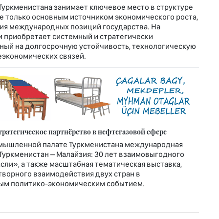
Туркменистана занимает ключевое место в структуре
е только основным источником экономического роста,
ия международных позиций государства. На
и приобретает системный и стратегически
ный на долгосрочную устойчивость, технологическую
экономических связей.
ратегическое партнёрство в нефтегазовой сфере
омышленной палате Туркменистана международная
Туркменистан – Малайзия: 30 лет взаимовыгодного
сли», а также масштабная тематическая выставка,
ворного взаимодействия двух стран в
мым политико-экономическим событием.