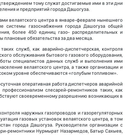
одтверждением тому служат достигаемые ими в эти дни
еления и предприятий города Дашогуза.
ками велаятского центра в январе-феврале нынешнего
ие системы газоснабжения города Дашогуза общей
ния, более 450 единиц газо- распределительных и
ы плановые обязательства за два месяца.
аких служб, как аварийно-диспетчерская, контроля
ского обслуживания бытового газового оборудования,
работы специалистов данных служб и выполнения ими
аселение велаятского центра, а также организации и
ысоком уровне обеспечиваются «голубым топливом».
осуточная оперативная работа диспетчеров аварийной
 профессионализм слесарей-ремонтников таких, как
обствуют своевременному разрешению возникающих в
контроля наружных газопроводов и газорегуляторных
уатация газовых установок велаятского центра, в том
истан города Дашогуза. Руководители организации с
ари-ремонтники Нурмырат Назармедов, Батыр Сахыев,