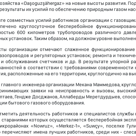
хозяйства «Daşoguzşähergaz» на новые высоты развития. П
результаты их усилий по обеспечению природным газом нас
ате совместных усилий работников организации с газовщи
спечено круглосуточное бесперебойное функционирован
ностью 600 километров трубопроводов различного давле
ных установок. Таким образом, на должном уровне выполнен
ты организации отмечают слаженное функционирование т
азопроводов и регуляторных установок; ремонта и техниче
 и обслуживания счетчиков и др. В результате упорной 
занностей в соответствии с требованиями современности н
ия, расположенные на его территории, круглогодично на в
 главного инженера организации Мекана Маммедова, кругл
ринимающих заявки на неисправность и вызовы, высокий
лтаев, Гендже Досджанов, Аллаберды Меретдурдыев, спос
ции бытового газового оборудования.
тметить деятельность работников и специалистов службы 
, стараниями которых осуществляется бесперебойная экспл
икрорайонах «Nowruz», «Merkez-1», «Suwçy», поселке Гул
 перечисляют имена лучших работников, среди них - слес