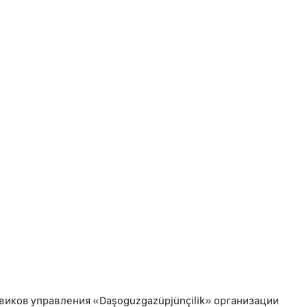
виков управления «Daşoguzgazüpjünçilik» организации