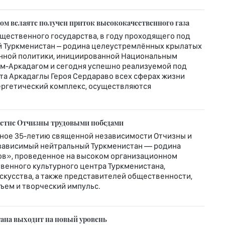
м велаяте получен приток высококачественного газа
щественного государства, в году проходящего под
 Туркменистан – родина целеустремлённых крылатых
венной политики, инициированной Национальным
ем-Аркадагом и сегодня успешно реализуемой под
а Аркадаглы Героя Сердараво всех сферах жизни
ергетический комплекс, осуществляются
летне Отчизны трудовыми победами
ное 35-летию священной независимости Отчизны и
зависимый нейтральный Туркменистан — родина
ов», проведенное на высоком организационном
венного культурного центра Туркменистана,
скусства, а также представителей общественности,
ъем и творческий импульс.
ана выходит на новый уровень