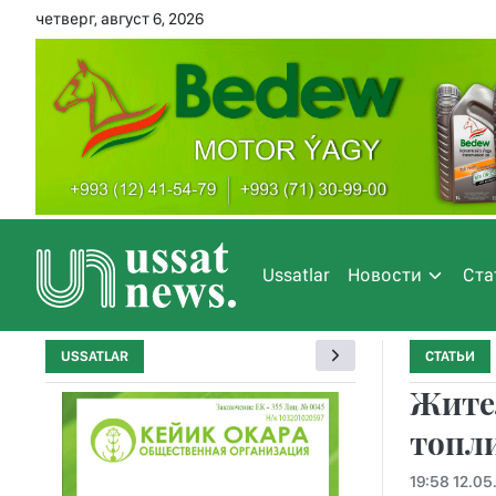
четверг, август 6, 2026
Ussatlar
Новости
Ста
USSATLAR
СТАТЬИ
Жите
топл
19:58 12.05