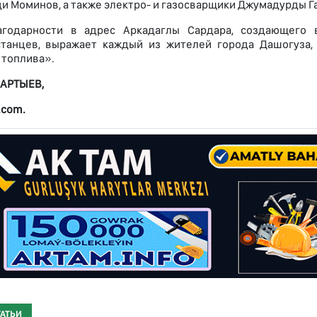
и Моминов, а также электро- и газосварщики Джумадурды Га
агодарности в адрес Аркадаглы Сардара, создающего 
станцев, выражает каждый из жителей города Дашогуза,
 топлива».
НАРТЫЕВ,
.com.
ТАТЬИ