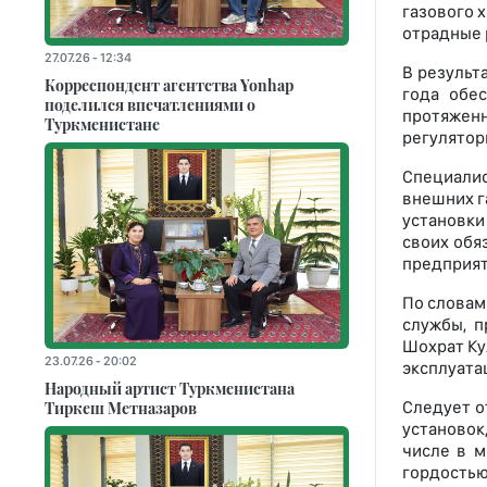
газового 
отрадные 
27.07.26 - 12:34
В результ
Корреспондент агентства Yonhap
года обе
поделился впечатлениями о
протяжен
Туркменистане
регулятор
Специалис
внешних г
установки
своих обя
предприят
По словам
службы, п
Шохрат Ку
23.07.26 - 20:02
эксплуата
Народный артист Туркменистана
Тиркеш Мeтназаров
Следует о
установок
числе в м
гордостью