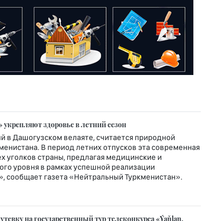
 укрепляют здоровье в летний сезон
й в Дашогузском велаяте, считается природной
енистана. В период летних отпусков эта современная
х уголков страны, предлагая медицинские и
го уровня в рамках успешной реализации
», сообщает газета «Нейтральный Туркменистан».
тевку на государственный тур телеконкурса «Ýaňlan,