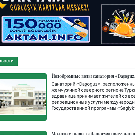
ОВОСТИ
Йодобромные воды санатория «Daşoguz»
Санаторий «Daşoguz», расположенны
жемчужиной северного региона Туркм
здравница принимает жителей со все
рекреационные услуги международно
Государственной программы «Saglyk
Молодые таланты Дашогуза получили пу