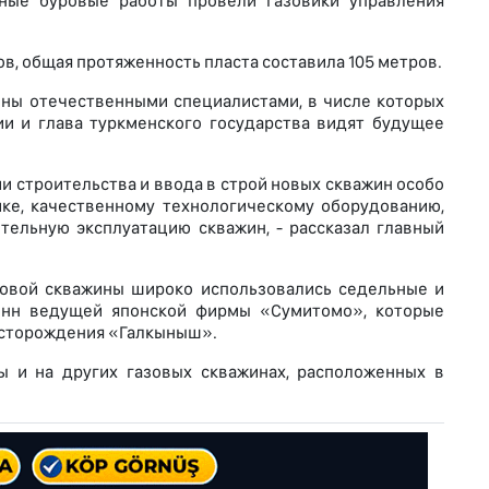
ные буровые работы провели газовики управления
ов, общая протяженность пласта составила 105 метров.
ны отечественными специалистами, в числе которых
и и глава туркменского государства видят будущее
 строительства и ввода в строй новых скважин особо
ке, качественному технологическому оборудованию,
тельную эксплуатацию скважин, - рассказал главный
азовой скважины широко использовались седельные и
лонн ведущей японской фирмы «Сумитомо», которые
есторождения «Галкыныш».
ы и на других газовых скважинах, расположенных в