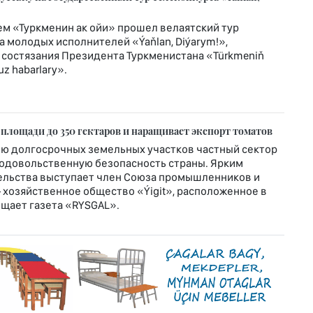
м «Туркменин ак ойи» прошел велаятский тур
 молодых исполнителей «Ýaňlan, Diýarym!»,
 состязания Президента Туркменистана «Türkmeniň
z habarlary».
 площади до 350 гектаров и наращивает экспорт томатов
ю долгосрочных земельных участков частный сектор
родовольственную безопасность страны. Ярким
льства выступает член Союза промышленников и
хозяйственное общество «Ýigit», расположенное в
общает газета «RYSGAL».