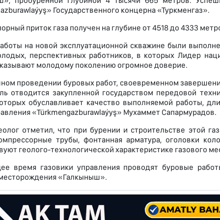
ш», пробуренной глубиной 4 тысячи 665 метров. Успеш
azburawlaýyş» Государственного концерна «Туркменгаз».
орный приток газа получен на глубине от 4518 до 4333 метр
аботы на новой эксплуатационной скважине были выполне
лодых, перспективных работников, в которых Лидер наци
оказывают молодому поколению огромное доверие.
ном проведении буровых работ, своевременном завершении
ль отводится закупленной государством передовой техни
оторых обуславливает качество выполняемой работы, дли
равления «Türkmengazburawlaýyş» Мухаммет Сапармурадов.
еолог отметил, что при бурении и строительстве этой г
компрессорные трубы, фонтанная арматура, оголовки ко
вуют геолого-технологической характеристике газового м
ее время газовики управления проводят буровые работ
месторождения «Галкыныш».