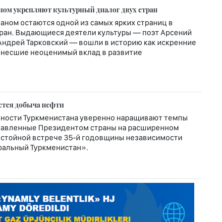
ном укрепляют культурный диалог двух стран
таном остаются одной из самых ярких страниц в
тран. Выдающиеся деятели культуры — поэт Арсений
 Андрей Тарковский — вошли в историю как искренние
 внесшие неоценимый вклад в развитие
ется добыча нефти
ности Туркменистана уверенно наращивают темпы
ставленные Президентом страны на расширенном
остойной встрече 35-й годовщины независимости
ральный Туркменистан».