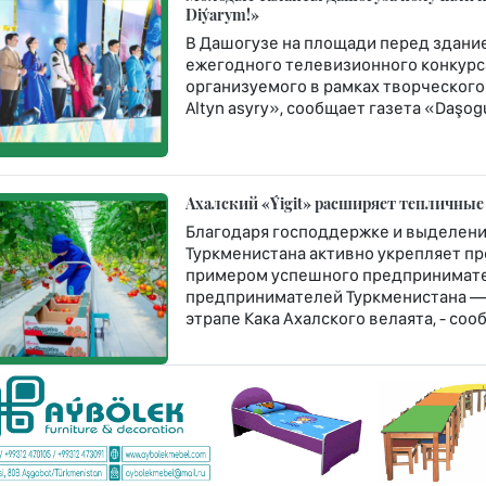
Diýarym!»
В Дашогузе на площади перед здание
ежегодного телевизионного конкурса
организуемого в рамках творческого
Altyn asyry», сообщает газета «Daşogu
Ахалский «Ýigit» расширяет тепличные
Благодаря господдержке и выделени
Туркменистана активно укрепляет п
примером успешного предпринимате
предпринимателей Туркменистана — 
этрапе Кака Ахалского велаята, - со