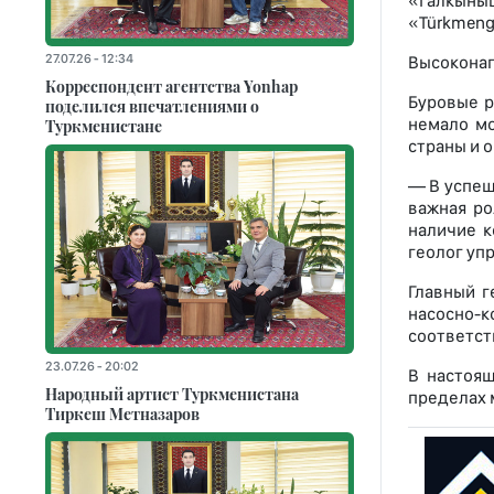
«Галкыны
«Türkmeng
27.07.26 - 12:34
Высоконап
Корреспондент агентства Yonhap
Буровые р
поделился впечатлениями о
немало мо
Туркменистане
страны и 
— В успеш
важная ро
наличие к
геолог уп
Главный г
насосно-
соответст
23.07.26 - 20:02
В настоящ
Народный артист Туркменистана
пределах 
Тиркеш Мeтназаров