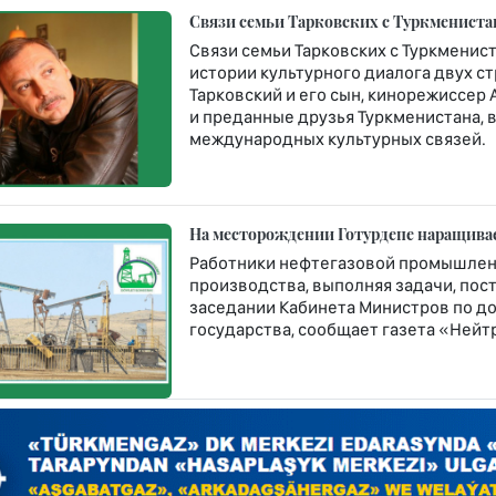
Связи семьи Тарковских с Туркмениста
Связи семьи Тарковских с Туркменис
истории культурного диалога двух с
Тарковский и его сын, кинорежиссер
и преданные друзья Туркменистана,
международных культурных связей.
На месторождении Готурдепе наращива
Работники нефтегазовой промышлен
производства, выполняя задачи, по
заседании Кабинета Министров по д
государства, сообщает газета «Нейт