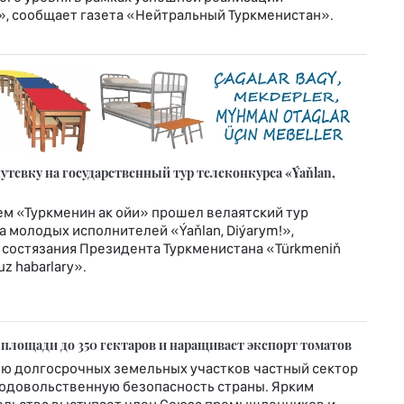
», сообщает газета «Нейтральный Туркменистан».
тевку на государственный тур телеконкурса «Ýaňlan,
м «Туркменин ак ойи» прошел велаятский тур
 молодых исполнителей «Ýaňlan, Diýarym!»,
 состязания Президента Туркменистана «Türkmeniň
z habarlary».
 площади до 350 гектаров и наращивает экспорт томатов
ю долгосрочных земельных участков частный сектор
родовольственную безопасность страны. Ярким