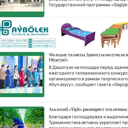
Государственной программы «Saglyk
Молодые таланты Дашогуза получили пу
Diýarym!»
В Дашогузе на площади перед здание
ежегодного телевизионного конкурса
организуемого в рамках творческого
Altyn asyry», сообщает газета «Daşogu
Ахалский «Ýigit» расширяет тепличные
Благодаря господдержке и выделени
Туркменистана активно укрепляет п