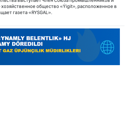
льства выступает член Союза промышленников и
хозяйственное общество «Ýigit», расположенное в
общает газета «RYSGAL».