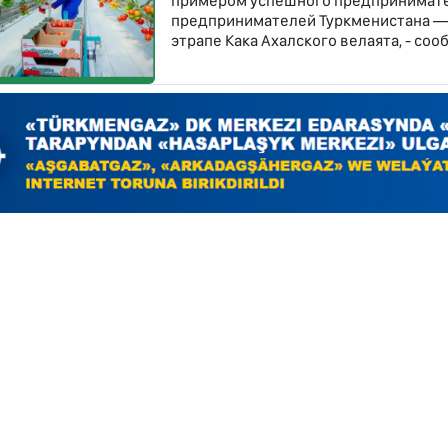
примером успешного предпринимате
предпринимателей Туркменистана — 
этрапе Кака Ахалского велаята, - со