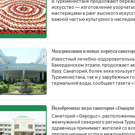
В Туркменистане продолжают бережн
искусство — изготовление узорчатых 
мастерицами в ранг высокого искусст
важной частью культурного наследия 
Модернизация и новые корпуса санато
Известный лечебно-оздоровительны
Бахерденском этрапе, продолжает а
базу. Санаторий, более века пользу
Туркменистана, так и у зарубежных 
термальной воды, сообщает газета «
Йодобромные воды санатория «Daşoguz»
Санаторий «Daşoguz», расположенны
жемчужиной северного региона Туркм
здравница принимает жителей со все
рекреационные услуги международно