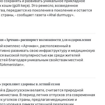
о сохранять и развивать уникальное прикладное
кошм (gülli keçe). Это ремесло, возведенное
ва, передается из поколения в поколение и остается
страны, - сообщает газета «Ahal durmuşy».
рия «Арчман» расширяет возможности для оздоровления
й комплекс «Арчман», расположенный в
ктивно развивать свою инфраструктуру и медицинскую
ется высокой популярностью как среди жителей
гостей благодаря уникальным свойствам местной
Türkmenistan».
 укрепляют здоровье в летний сезон
й в Дашогузском велаяте, считается природной
енистана. В период летних отпусков эта современная
х уголков страны, предлагая медицинские и
го уровня в рамках успешной реализации