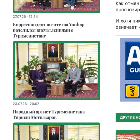
Как отмеч
прогнозир
27.07.26 - 12:34
И хотя пи
Корреспондент агентства Yonhap
означает,
поделился впечатлениями о
Туркменистане
23.07.26 - 20:02
Народный артист Туркменистана
Тиркеш Мeтназаров
ДРУГИЕ Н