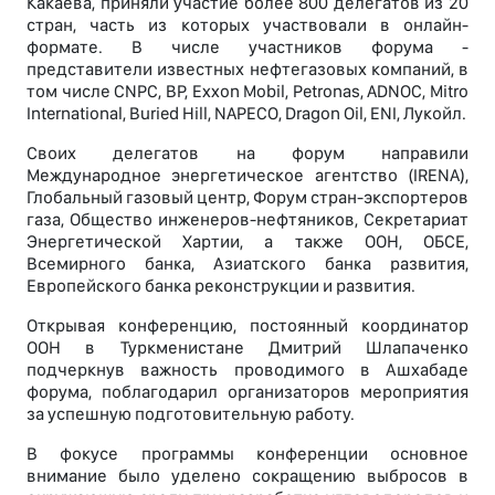
Какаева, приняли участие более 800 делегатов из 20
стран, часть из которых участвовали в онлайн-
формате. В числе участников форума -
представители известных нефтегазовых компаний, в
том числе CNPC, BP, Exxon Mobil, Petronas, ADNOC, Mitro
International, Buried Hill, NAPECO, Dragon Oil, ENI, Лукойл.
Своих делегатов на форум направили
Международное энергетическое агентство (IRENA),
Глобальный газовый центр, Форум стран-экспортеров
газа, Общество инженеров-нефтяников, Секретариат
Энергетической Хартии, а также ООН, ОБСЕ,
Всемирного банка, Азиатского банка развития,
Европейского банка реконструкции и развития.
Открывая конференцию, постоянный координатор
ООН в Туркменистане Дмитрий Шлапаченко
подчеркнув важность проводимого в Ашхабаде
форума, поблагодарил организаторов мероприятия
за успешную подготовительную работу.
В фокусе программы конференции основное
внимание было уделено сокращению выбросов в