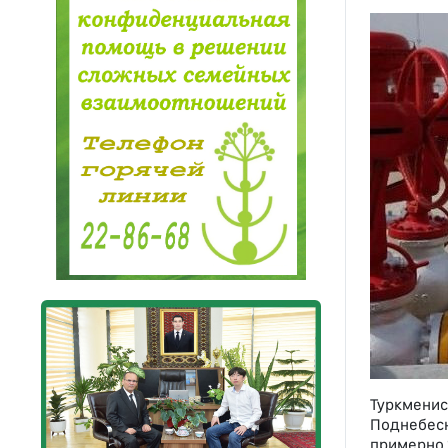
Туркменис
Поднебесн
примерно 