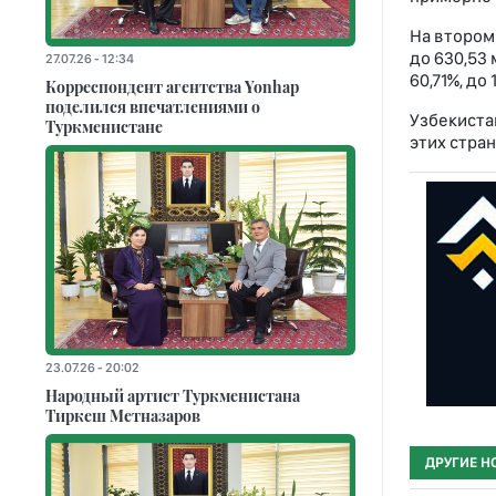
На втором 
до 630,53 
27.07.26 - 12:34
60,71%, до
Корреспондент агентства Yonhap
поделился впечатлениями о
Узбекиста
Туркменистане
этих стран
23.07.26 - 20:02
Народный артист Туркменистана
Тиркеш Мeтназаров
ДРУГИЕ Н