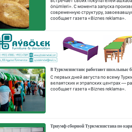
встречает своих покупателей ашхаб
önümleri». С момента запуска произв
современную структуру, завоевавшую
сообщает газета «Biznes reklama».
В Туркменистане работают школьные б
С первых дней августа по всему Турк
велаятских и этрапских центрах — ра
сообщает газета «Biznes reklama».
Триумф сборной Туркменистана по кара