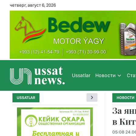
четверг, август 6, 2026
Ussatlar
Новости
Ста
USSATLAR
НОВОСТИ
За ян
в Кит
05:08 24.0