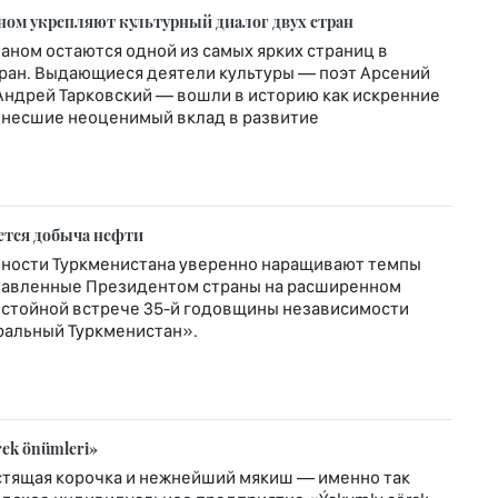
ном укрепляют культурный диалог двух стран
таном остаются одной из самых ярких страниц в
тран. Выдающиеся деятели культуры — поэт Арсений
 Андрей Тарковский — вошли в историю как искренние
 внесшие неоценимый вклад в развитие
ется добыча нефти
ности Туркменистана уверенно наращивают темпы
ставленные Президентом страны на расширенном
остойной встрече 35-й годовщины независимости
ральный Туркменистан».
rek önümleri»
устящая корочка и нежнейший мякиш — именно так