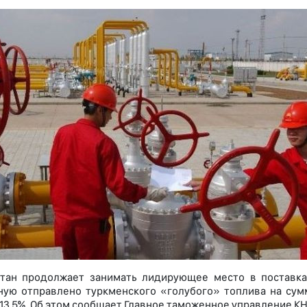
тан продолжает занимать лидирующее место в поставках
ую отправлено туркменского «голубого» топлива на сумм
13,5%. Об этом сообщает Главное таможенное управление КН