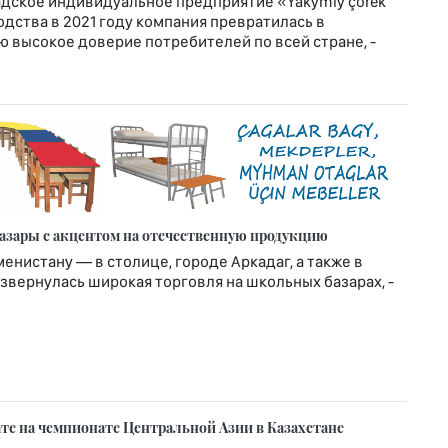
адское индивидуальное предприятие «Ýakymly çörek
одства в 2021 году компания превратилась в
 высокое доверие потребителей по всей стране, -
азары с акцентом на отечественную продукцию
менистану — в столице, городе Аркадаг, а также в
звернулась широкая торговля на школьных базарах, -
те на чемпионате Центральной Азии в Казахстане