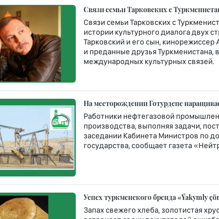
Связи семьи Тарковских с Туркмениста
Связи семьи Тарковских с Туркменис
истории культурного диалога двух с
Тарковский и его сын, кинорежиссер
и преданные друзья Туркменистана,
международных культурных связей.
На месторождении Готурдепе наращива
Работники нефтегазовой промышлен
производства, выполняя задачи, по
заседании Кабинета Министров по д
государства, сообщает газета «Нейт
Успех туркменского бренда «Ýakymly çö
Запах свежего хлеба, золотистая хр