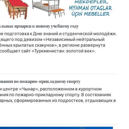
льные ярмарки к новому учебному году
ре подготовка к Дню знаний и студенческой молодёжи.
ходящего под девизом «Независимый нейтральный
нных крылатых скакунов», в регионе развернута
 сообщает сайт «Туркменистан: золотой век».
нования по пожарно-прикладному спорту
ом центре «Чынар», расположенном в курортном
ния по пожарно-прикладному спорту. В состязаниях
жарных, сформированных из подростков, отдыхающих в