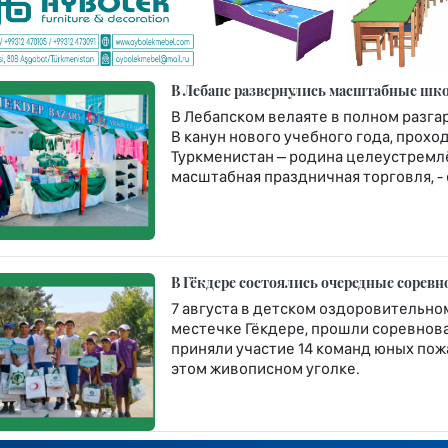
В Лебапе развернулись масштабные шко
В Лебапском велаяте в полном разга
В канун нового учебного года, про
Туркменистан – родина целеустремлё
масштабная праздничная торговля, -
В Гёкдере состоялись очередные сорев
7 августа в детском оздоровительн
местечке Гёкдере, прошли соревнова
приняли участие 14 команд юных по
этом живописном уголке.