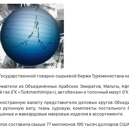
 Государственной товарно-сырьевой биржи Туркменистана н
матели из Объединённых Арабских Эмиратов, Мальты, Афг
газ (ГК «Türkmenhimiýa»), автобензин и топочный мазут (ГК
иностранную валюту представители деловых кругов Объеди
 рулонную вату, ткань суровую, комплекты постельного 
шеные и жаккардовые махровые изделия в ассортименте.
лок составила свыше 77 миллионов 195 тысяч долларов США