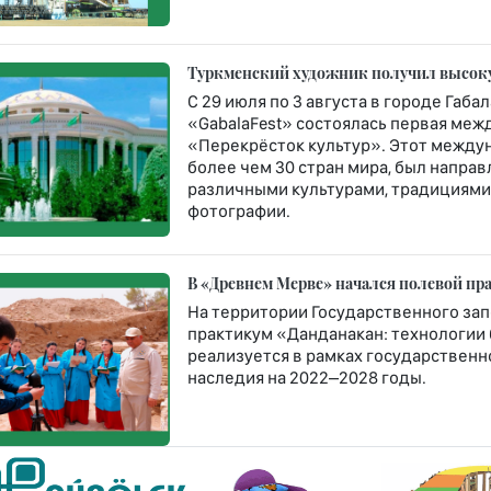
Туркменский художник получил высоку
С 29 июля по 3 августа в городе Габ
«GabalaFest» состоялась первая меж
«Перекрёсток культур». Этот между
более чем 30 стран мира, был напра
различными культурами, традициями
фотографии.
В «Древнем Мерве» начался полевой пр
На территории Государственного за
практикум «Данданакан: технологии
реализуется в рамках государствен
наследия на 2022–2028 годы.