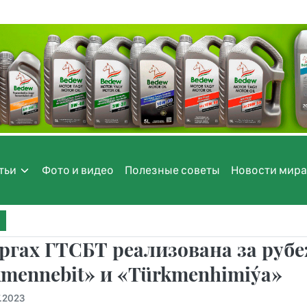
тьи
Фото и видео
Полезные советы
Новости мира
ргах ГТСБТ реализована за руб
mennebit» и «Türkmenhimiýa»
.2023