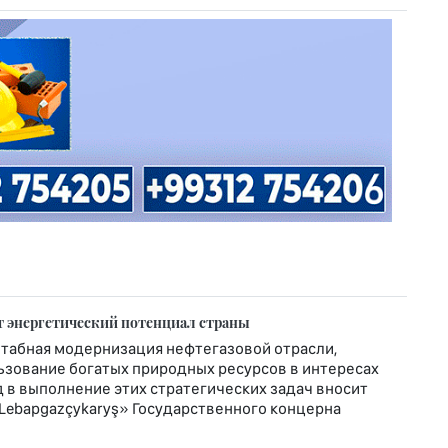
т энергетический потенциал страны
табная модернизация нефтегазовой отрасли,
ьзование богатых природных ресурсов в интересах
д в выполнение этих стратегических задач вносит
Lebapgazçykaryş» Государственного концерна