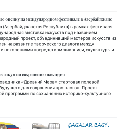
ю оценку на международном фестивале в Азербайджане
ала (Азербайджанская Республика) в рамках фестиваля
дународная выставка искусств под названием
народный проект, объединивший мастеров искусств из
влен на развитие творческого диалога между
 и поколениями посредством живописи, скульптуры и
актикум по сохранению наследия
поведника «Древний Мерв» стартовал полевой
 будущего для сохранения прошлого». Проект
ной программы по сохранению историко-культурного