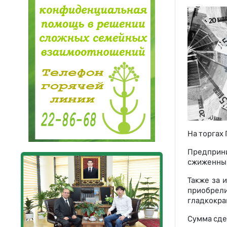
На торгах
Предприни
сжиженный 
Также за 
приобрели
гладкокра
Сумма сде