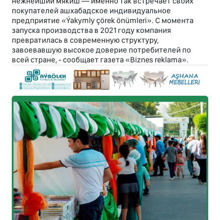
нежнейший мякиш — именно так встречает своих
покупателей ашхабадское индивидуальное
предприятие «Ýakymly çörek önümleri». С момента
запуска производства в 2021 году компания
превратилась в современную структуру,
завоевавшую высокое доверие потребителей по
всей стране, - сообщает газета «Biznes reklama».