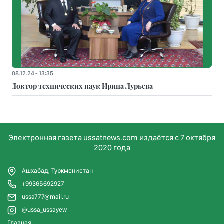
08.12.24 - 13:35
Доктор технических наук Ирина Лурьева
Электронная газета ussatnews.com издаётся с 7 октября
2020 года
Ашхабад, Туркменистан
+99365692927
ussa777@mail.ru
@ussa_ussayew
Главная