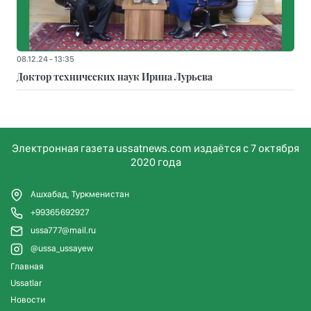
08.12.24 - 13:35
Доктор технических наук Ирина Лурьева
Электронная газета ussatnews.com издаётся с 7 октября
2020 года
Ашхабад, Туркменистан
+99365692927
ussa777@mail.ru
@ussa_ussayew
Главная
Ussatlar
Новости