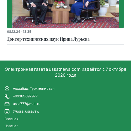
08.12.24 - 13:35
Доктор технических наук Ирина Лурьева
Электронная газета ussatnews.com издаётся с 7 октября
2020 года
Ашхабад, Туркменистан
+99365692927
ussa777@mail.ru
@ussa_ussayew
Главная
Ussatlar