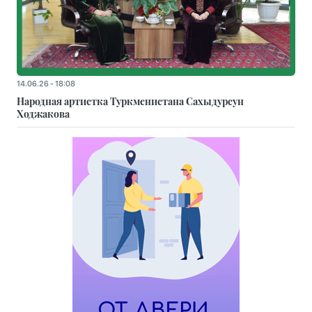
14.06.26 - 18:08
Народная артистка Туркменистана Сахыдурсун
Ходжакова