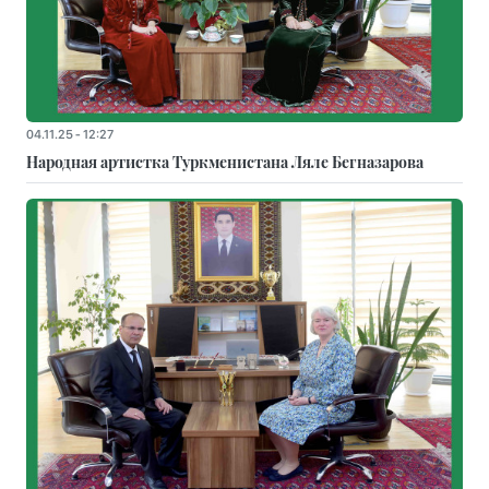
04.11.25 - 12:27
Народная артистка Туркменистана Ляле Бегназарова