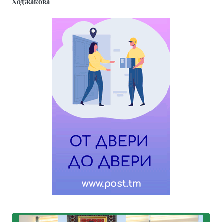
Ходжакова