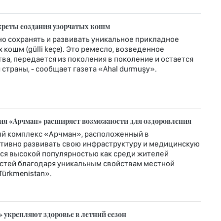
креты создания узорчатых кошм
о сохранять и развивать уникальное прикладное
кошм (gülli keçe). Это ремесло, возведенное
ва, передается из поколения в поколение и остается
страны, - сообщает газета «Ahal durmuşy».
рия «Арчман» расширяет возможности для оздоровления
й комплекс «Арчман», расположенный в
ктивно развивать свою инфраструктуру и медицинскую
ется высокой популярностью как среди жителей
гостей благодаря уникальным свойствам местной
Türkmenistan».
 укрепляют здоровье в летний сезон