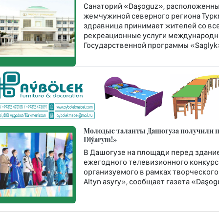
Санаторий «Daşoguz», расположенны
жемчужиной северного региона Туркм
здравница принимает жителей со все
рекреационные услуги международно
Государственной программы «Saglyk
Молодые таланты Дашогуза получили пу
Diýarym!»
В Дашогузе на площади перед здание
ежегодного телевизионного конкурса
организуемого в рамках творческого
Altyn asyry», сообщает газета «Daşogu