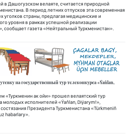
й в Дашогузском велаяте, считается природной
енистана. В период летних отпусков эта современная
х уголков страны, предлагая медицинские и
го уровня в рамках успешной реализации
», сообщает газета «Нейтральный Туркменистан».
тевку на государственный тур телеконкурса «Ýaňlan,
м «Туркменин ак ойи» прошел велаятский тур
 молодых исполнителей «Ýaňlan, Diýarym!»,
 состязания Президента Туркменистана «Türkmeniň
z habarlary».