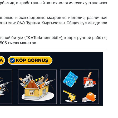
арбамид, выработанный на технологических установках
ашеные и жаккардовые махровые изделия, различная
упатели: ОАЭ, Турция, Кыргызстан. Общая сумма сделок
ной битум (ГК «Türkmennebit»), ковры ручной работы,
505 тысяч манатов.