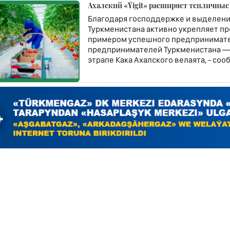
Ахалский «Ýigit» расширяет тепличные
Благодаря господдержке и выделени
Туркменистана активно укрепляет п
примером успешного предпринимате
предпринимателей Туркменистана — 
этрапе Кака Ахалского велаята, - со