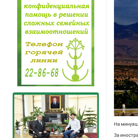
На минувш
За иностр