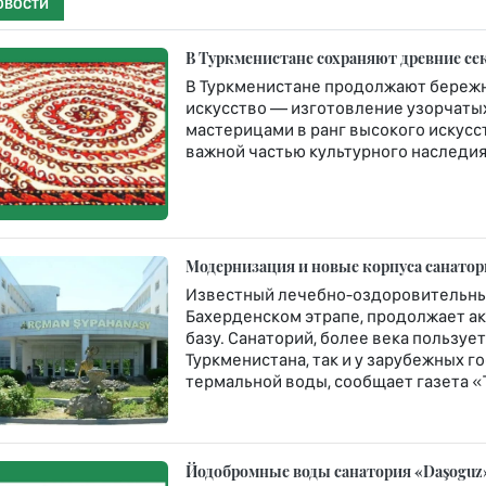
ОВОСТИ
В Туркменистане сохраняют древние се
В Туркменистане продолжают бережн
искусство — изготовление узорчатых 
мастерицами в ранг высокого искусст
важной частью культурного наследия 
Модернизация и новые корпуса санато
Известный лечебно-оздоровительны
Бахерденском этрапе, продолжает а
базу. Санаторий, более века пользу
Туркменистана, так и у зарубежных 
термальной воды, сообщает газета «
Йодобромные воды санатория «Daşoguz»