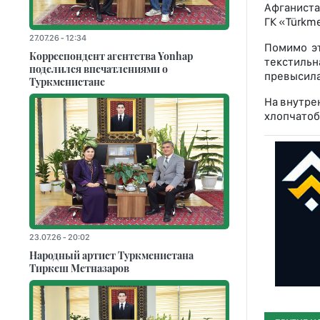
Афганиста
ГК «Türkm
27.07.26 - 12:34
Помимо эт
Корреспондент агентства Yonhap
текстильн
поделился впечатлениями о
превысила
Туркменистане
На внутре
хлопчатоб
23.07.26 - 20:02
Народный артист Туркменистана
Тиркеш Мeтназаров