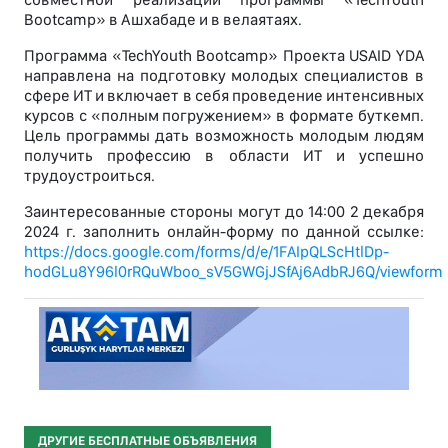
Bootcamp» в Ашхабаде и в велаятаях.
Программа «TechYouth Bootcamp» Проекта USAID YDA
направлена на подготовку молодых специалистов в
сфере ИТ и включает в себя проведение интенсивных
курсов с «полным погружением» в формате буткемп.
Цель программы дать возможность молодым людям
получить профессию в области ИТ и успешно
трудоустроиться.
Заинтересованные стороны могут до 14:00 2 декабря
2024 г. заполнить онлайн-форму по данной ссылке:
https://docs.google.com/forms/d/e/1FAIpQLScHtlDp-
hodGLu8Y96l0rRQuWboo_sV5GWGjJSfAj6AdbRJ6Q/viewform
ДРУГИЕ БЕСПЛАТНЫЕ ОБЪЯВЛЕНИЯ