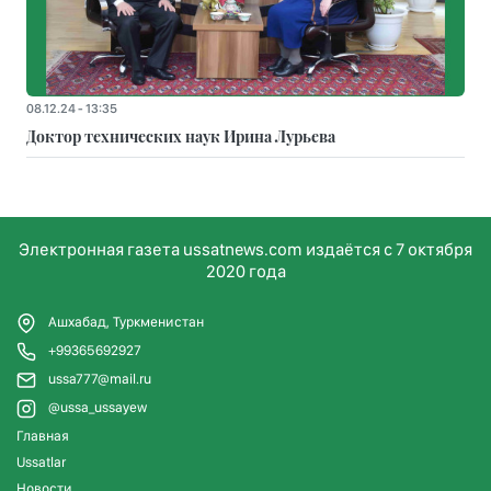
08.12.24 - 13:35
Доктор технических наук Ирина Лурьева
Электронная газета ussatnews.com издаётся с 7 октября
2020 года
Ашхабад, Туркменистан
+99365692927
ussa777@mail.ru
@ussa_ussayew
Главная
Ussatlar
Новости