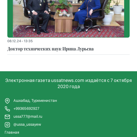
08.12.24 - 13:35
Доктор технических наук Ирина Лурьева
Электронная газета ussatnews.com издаётся с 7 октября
2020 года
Ашхабад, Туркменистан
+99365692927
ussa777@mail.ru
@ussa_ussayew
Главная