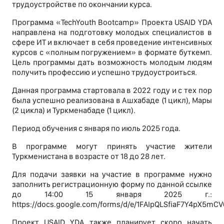
трудоустройстве по окончании курса.
Программа «TechYouth Bootcamp» Проекта USAID YDA
направлена на подготовку молодых специалистов в
сфере ИТ и включает в себя проведение интенсивных
курсов с «полным погружением» в формате буткемп.
Цель программы дать возможность молодым людям
получить профессию и успешно трудоустроиться.
Данная программа стартовала в 2022 году и с тех пор
была успешно реализована в Ашхабаде (1 цикл), Мары
(2 цикла) и Туркменабаде (1 цикл).
Период обучения с января по июль 2025 года.
В программе могут принять участие жители
Туркменистана в возрасте от 18 до 28 лет.
Для подачи заявки на участие в программе нужно
заполнить регистрационную форму по данной ссылке
до 14:00 15 января 2025 г.:
https://docs.google.com/forms/d/e/1FAIpQLSfiaF7Y4pX5m
Проект USAID YDA также планирует скоро начать