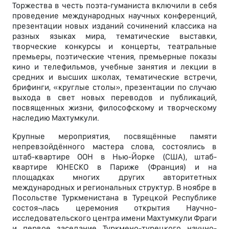
Торжества в честь поэта-гуманиста включили в себя
проведение международных научных конференций,
презентации новых изданий сочинений классика на
разных языках мира, тематические выставки,
творческие конкурсы и концерты, театральные
премьеры, поэтические чтения, премьерные показы
кино и телефильмов, учебные занятия и лекции в
средних и высших школах, тематические встречи,
брифинги, «круглые столы», презентации по случаю
выхода в свет новых переводов и публикаций,
посвященных жизни, философскому и творческому
наследию Махтумкули.
Крупные мероприятия, посвящённые памяти
непревзойдённого мастера слова, состоялись в
штаб-квартире ООН в Нью-Йорке (США), штаб-
квартире ЮНЕСКО в Париже (Франция) и на
площадках многих других авторитетных
международных и региональных структур. В ноябре в
Посольстве Туркменистана в Турецкой Республике
состоя¬лась церемония открытия Научно-
исследовательского центра имени Махтумкули Фраги
и первое заседание Туркмено-турецкого научно-