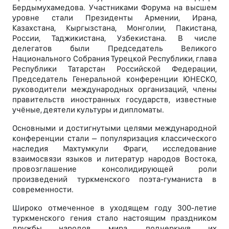
Бердымухамедова. Участниками Форума на высшем
уровне стали Президенты Армении, Ирана,
Казахстана, Кыргызстана, Монголии, Пакистана,
России, Таджикистана, Узбекистана. В числе
делегатов были Председатель Великого
Национального Собрания Турецкой Республики, глава
Республики Татарстан Российской Федерации,
Председатель Генеральной конференции ЮНЕСКО,
руководители международных организаций, члены
правительств иностранных государств, известные
учёные, деятели культуры и дипломаты.
Основными и достигнутыми целями международной
конференции стали – популяризация классического
наследия Махтумкули Фраги, исследование
взаимосвязи языков и литератур народов Востока,
провозглашение консолидирующей роли
произведений туркменского поэта-гуманиста в
современности.
Широко отмеченное в уходящем году 300-летие
туркменского гения стало настоящим праздником
дружбы народов мира, подчеркнув их