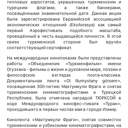
тепловых аэростатов, украшенных туркменским и
турецким флагами, а также баннерами,
посвящёнными знаменательной дате. Данная акция
была зарегистрирована Евразийской ассоциацией
экономических отношений (EkoAvrasya) как самый
первый Аэрофестиваль подобного масштаба,
проведённый в честь выдающейся личности. В этой
связи туркменской стороне был вручён
соответствующий сертификат.
На международных кинопоказах были представлены
работы «Объединения «Туркменфильм» имени
Огузхана - фильмы о жизни и духовном мире, поэзии и
философских взглядах поэта-классика.
Документальная лента «Ol Rumystany görsem»,
посвященная 300-летию Махтумкули Фраги и снятая
туркменскими кинематографистами в Турецкой
Республике, была отмечена наградой ТЮРКСОЙ в
ходе Международного кинофес¬тиваля «Туран»,
проходившего в первых числах мая в городе Измир.
Кинолента «Махтумкули Фраги», снятая совместно
туркменскими и узбекскими кинематографистами, на