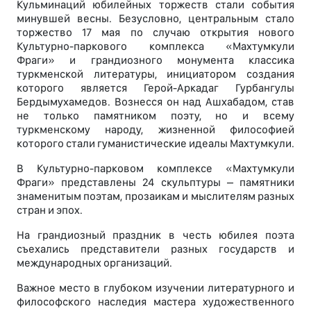
Кульминаций юбилейных торжеств стали события
минувшей весны. Безусловно, центральным стало
торжество 17 мая по случаю открытия нового
Культурно-паркового комплекса «Махтумкули
Фраги» и грандиозного монумента классика
туркменской литературы, инициатором создания
которого является Герой-Аркадаг Гурбангулы
Бердымухамедов. Вознесся он над Ашхабадом, став
не только памятником поэту, но и всему
туркменскому народу, жизненной философией
которого стали гуманистические идеалы Махтумкули.
В Культурно-парковом комплексе «Махтумкули
Фраги» представлены 24 скульптуры – памятники
знаменитым поэтам, прозаикам и мыслителям разных
стран и эпох.
На грандиозный праздник в честь юбилея поэта
съехались представители разных государств и
международных организаций.
Важное место в глубоком изучении литературного и
философского наследия мастера художественного