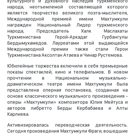
культурного и духовного наследия туркменского
народа, неотъемлемой составляющей которого
является творчество великого поэта-мыслителя,
Международной премией имени Махтумкули
награжден Национальный Лидер туркменского
народа, Председатель Халк Маслахаты
Туркменистана Герой-Аркадаг Гурбангулы
Бердымухамедов. Лауреатами этой выдающейся
Международной премии также стали Герои
Туркменистана Аксолтан Атаева и Чинар Рустемова.
Юбилейные торжества включили в себя премьерные
показы спектаклей, кино и телефильмов. В новом
прочтении в Национальном музыкально-
драматическом театре имени Махтумкули была
представлена оперная постановка, созданная на
основе классического музыкального произведения -
оперы «Махтумкули» композитора Юлия Мейтуса и
авторов либретто Берды Кербабаева и Алты
Карлиева.
Активизировалась переводческая деятельность.
Сегодня произведения Махтумкули Фраги, вошедшие