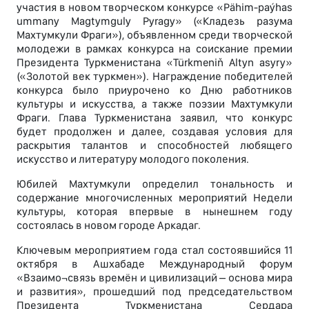
участия в новом творческом конкурсе «Pähim-paýhas
ummany Magtymguly Pyragy» («Кладезь разума
Махтумкули Фраги»), объявленном среди творческой
молодежи в рамках конкурса на соискание премии
Президента Туркменистана «Türkmeniň Altyn asyry»
(«Золотой век туркмен»). Награждение победителей
конкурса было приурочено ко Дню работников
культуры и искусства, а также поэзии Махтумкули
Фраги. Глава Туркменистана заявил, что конкурс
будет продолжен и далее, создавая условия для
раскрытия талантов и способностей любящего
искусство и литературу молодого поколения.
Юбилей Махтумкули определил тональность и
содержание многочисленных мероприятий Недели
культуры, которая впервые в нынешнем году
состоялась в новом городе Аркадаг.
Ключевым мероприятием года стал состоявшийся 11
октября в Ашхабаде Международный форум
«Взаимо¬связь времён и цивилизаций – основа мира
и развития», прошедший под председательством
Президента Туркменистана Сердара