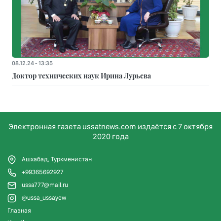
08.12.24 - 13:35
Доктор технических наук Ирина Лурьева
Электронная газета ussatnews.com издаётся с 7 октября
2020 года
Ашхабад, Туркменистан
+99365692927
ussa777@mail.ru
@ussa_ussayew
Главная